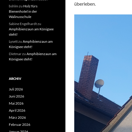
überleben.
bshlm
zu
Holz fürs
Bienenhotel in der
Walinusschule
Sabine Engelhardt
zu
Amphibienzaun am Königsee
steht!
Lysett
zu
Amphibienzaun am
Königsee steht!
Dietmar
zu
Amphibienzaun am
Königsee steht!
ARCHIV
Juli 2026
Juni 2026
Mai 2026
April 2026
März 2026
Februar 2026
Januar 2026