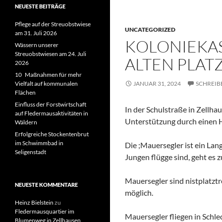
NEUESTE BEITRÄGE
Pflege auf der Streuobstwiese
UNCATEGORIZED
am 31. Juli 2026
KOLONIEKAS
Wässern unserer
Streuobstwiesen am 24. Juli
ALTEN PLAT
2026
10 Maßnahmen für mehr
Vielfalt auf kommunalen
JANUAR 31, 2024
SCHREIB
Flächen
Einfluss der Forstwirtschaft
In der Schulstraße in Zellha
auf Fledermausaktivitäten in
Unterstützung durch einen Hu
Wäldern
Erfolgreiche Stockentenbrut
im Schwimmbad in
Die ;Mauersegler ist ein La
Seligenstadt
Jungen flügge sind, geht es 
Mauersegler sind nistplatzt
NEUESTE KOMMENTARE
möglich.
Heinz Bielstein
zu
Fledermausquartier im
Mauersegler fliegen in Schle
Blumenweg in Zellhausen