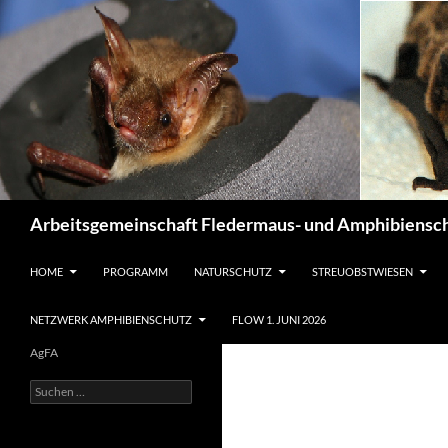
Suchen
Arbeitsgemeinschaft Fledermaus- und Amphibiensch
ZUM INHALT SPRINGEN
HOME
PROGRAMM
NATURSCHUTZ
STREUOBSTWIESEN
NETZWERK AMPHIBIENSCHUTZ
FLOW 1. JUNI 2026
AgFA
Suchen
nach: