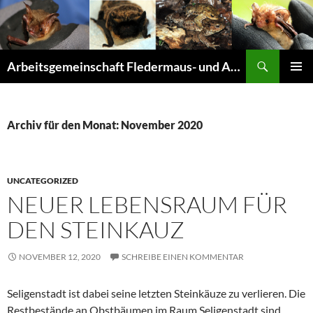
Suchen
Arbeitsgemeinschaft Fledermaus- und Amphibienschutz Seligenstadt und Mainhausen
ZUM
PRIMÄR
INHALT
MENÜ
SPRINGEN
Archiv für den Monat: November 2020
UNCATEGORIZED
NEUER LEBENSRAUM FÜR
DEN STEINKAUZ
NOVEMBER 12, 2020
SCHREIBE EINEN KOMMENTAR
Seligenstadt ist dabei seine letzten Steinkäuze zu verlieren. Die
Restbestände an Obstbäumen im Raum Seligenstadt sind