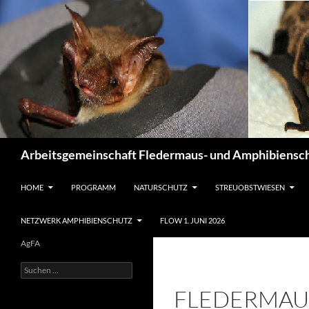
Suchen
Arbeitsgemeinschaft Fledermaus- und Amphibiensch
ZUM INHALT SPRINGEN
HOME
PROGRAMM
NATURSCHUTZ
STREUOBSTWIESEN
NETZWERK AMPHIBIENSCHUTZ
FLOW 1. JUNI 2026
AgFA
Suchen
nach:
FLEDERMAUS