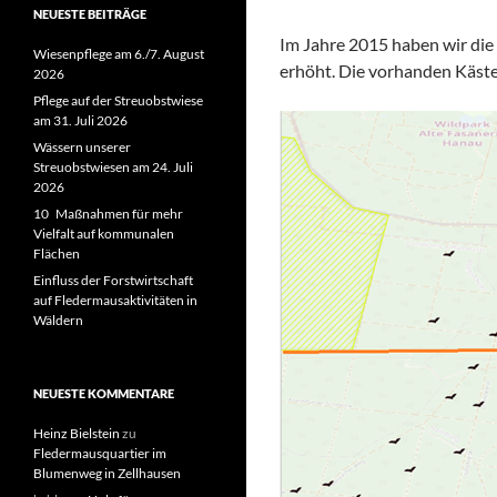
NEUESTE BEITRÄGE
Im Jahre 2015 haben wir di
Wiesenpflege am 6./7. August
erhöht. Die vorhanden Käst
2026
Pflege auf der Streuobstwiese
am 31. Juli 2026
Wässern unserer
Streuobstwiesen am 24. Juli
2026
10 Maßnahmen für mehr
Vielfalt auf kommunalen
Flächen
Einfluss der Forstwirtschaft
auf Fledermausaktivitäten in
Wäldern
NEUESTE KOMMENTARE
Heinz Bielstein
zu
Fledermausquartier im
Blumenweg in Zellhausen