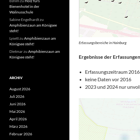
bshlm
zu
Holz fürs
Bienenhotel in der
Walinusschule
Sabine Engelhardt
zu
Amphibienzaun am Königsee
steht!
Lysett
zu
Amphibienzaun am
Erfassungsbereiche in Hainburg
Königsee steht!
Dietmar
zu
Amphibienzaun am
Ergebnisse der Erfassungen
Königsee steht!
Erfassungszeitraum 2016
ARCHIV
keine Daten vor 2016
2023 und 2024 nur unvol
August 2026
Juli 2026
Juni 2026
Mai 2026
April 2026
März 2026
Februar 2026