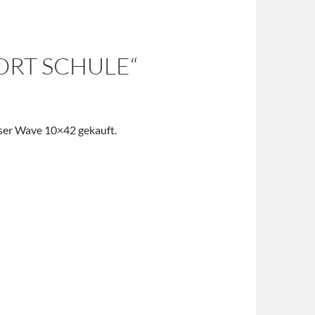
ORT SCHULE“
ser Wave 10×42 gekauft.