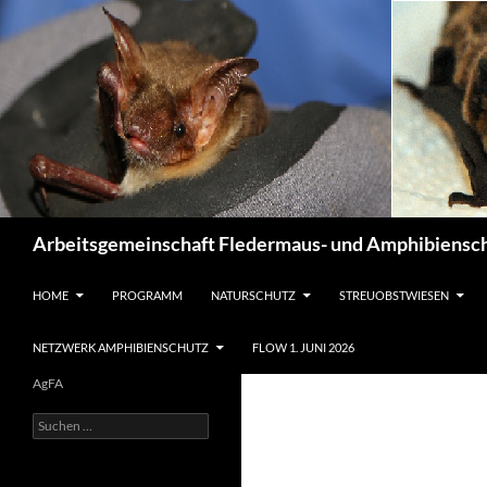
Suchen
Arbeitsgemeinschaft Fledermaus- und Amphibiensch
ZUM INHALT SPRINGEN
HOME
PROGRAMM
NATURSCHUTZ
STREUOBSTWIESEN
NETZWERK AMPHIBIENSCHUTZ
FLOW 1. JUNI 2026
AgFA
Suchen
nach: