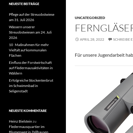
NEUESTE BEITRÄGE
Pflege auf der Streuobstwiese
UNCATEGORIZED
am 31. Juli 2026
FERNGLÄSER
Wässern unserer
Streuobstwiesen am 24. Juli
2026
APRIL 28, 2022
SCHREIBE 
10 Maßnahmen für mehr
Vielfalt auf kommunalen
Für unsere Jugendarbeit ha
Flächen
Einfluss der Forstwirtschaft
auf Fledermausaktivitäten in
Wäldern
Erfolgreiche Stockentenbrut
im Schwimmbad in
Seligenstadt
NEUESTE KOMMENTARE
Heinz Bielstein
zu
Fledermausquartier im
Blumenweg in Zellhausen