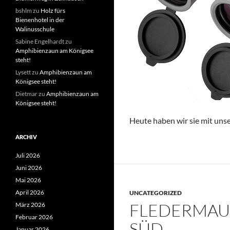
bshlm
zu
Holz fürs
Bienenhotel in der
Walinusschule
Sabine Engelhardt
zu
Amphibienzaun am Königsee
steht!
Lysett
zu
Amphibienzaun am
Königsee steht!
Dietmar
zu
Amphibienzaun am
Königsee steht!
Heute haben wir sie mit uns
ARCHIV
Juli 2026
Juni 2026
Mai 2026
April 2026
UNCATEGORIZED
FLEDERMAUS
März 2026
Februar 2026
SÜD
Januar 2026