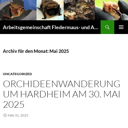
Suchen
Arbeitsgemeinschaft Fledermaus- und Amphibienschutz Seligenstadt und Mainhausen
ZUM
PRIMÄR
INHALT
MENÜ
SPRINGEN
Archiv für den Monat: Mai 2025
UNCATEGORIZED
ORCHIDEENWANDERUNG
UM HARDHEIM AM 30. MAI
2025
MAI 31, 2025