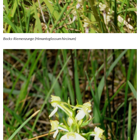
Bocks-Riemenzunge (Himantoglossum hircinum)