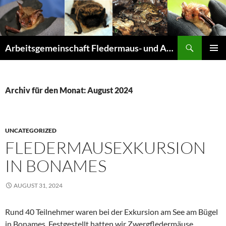
Suchen
Arbeitsgemeinschaft Fledermaus- und Amphibienschutz Seligenstadt und Mainhausen
ZUM
PRIMÄR
INHALT
MENÜ
SPRINGEN
Archiv für den Monat: August 2024
UNCATEGORIZED
FLEDERMAUSEXKURSION
IN BONAMES
AUGUST 31, 2024
Rund 40 Teilnehmer waren bei der Exkursion am See am Bügel
in Bonames. Festgestellt hatten wir Zwergfledermäuse,