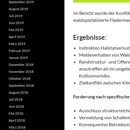
September 2019
August 2019
Im Bericht wurde der Konflik
Juli 2019
waldspezialisierte Flederma
Juni 2019
Mai 2019
Ergebnisse:
April 2019
März 2019
Indirekten Habitatverlus
Februar 2019
Meideverhalten von Walds
Januar 2019
Randstruktur- und Offenr
Dezember 2018
anzutreffen als im umgebe
November 2018
Kollisionsrisiko.
Oktober 2018
Zielkonflikt zwischen Kli
September 2018
August 2018
Forderung nach spezifisch
Juli 2018
Juni 2018
Ausschluss strukturreich
Mai 2018
Vermeidung von Schallem
April 2018
Konsequentes Betriebsma
März 2018