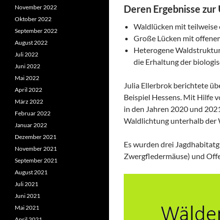
Deren Ergebnisse zur
November 2022
Oktober 2022
Waldlücken mit teilweise
September 2022
Große Lücken mit offenem
August 2022
Heterogene Waldstrukture
Juli 2022
die Erhaltung der biologi
Juni 2022
Mai 2022
Julia Ellerbrok berichtete 
April 2022
Beispiel Hessens. Mit Hilfe
März 2022
in den Jahren 2020 und 2021
Februar 2022
Waldlichtung unterhalb der
Januar 2022
Dezember 2021
Es wurden drei Jagdhabitatgi
November 2021
Zwergfledermäuse) und Offen
September 2021
August 2021
Juli 2021
Juni 2021
Mai 2021
April 2021