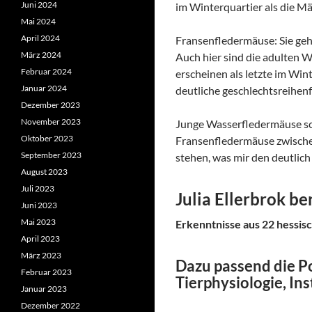
Juni 2024
im Winterquartier als die M
Mai 2024
April 2024
Fransenfledermäuse: Sie ge
März 2024
Auch hier sind die adulten 
Februar 2024
erscheinen als letzte im Win
Januar 2024
deutliche geschlechtsreihen
Dezember 2023
November 2023
Junge Wasserfledermäuse sch
Oktober 2023
Fransenfledermäuse zwischen
September 2023
stehen, was mir den deutli
August 2023
Juli 2023
Julia Ellerbrok be
Juni 2023
Mai 2023
Erkenntnisse aus 22 hessi
April 2023
März 2023
Dazu passend die P
Februar 2023
Tierphysiologie, In
Januar 2023
Dezember 2022