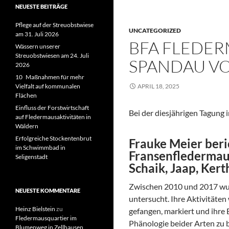
NEUESTE BEITRÄGE
Pflege auf der Streuobstwiese
UNCATEGORIZED
am 31. Juli 2026
BFA FLEDER
Wässern unserer
Streuobstwiesen am 24. Juli
SPANDAU VOM
2026
10 Maßnahmen für mehr
Vielfalt auf kommunalen
APRIL 18, 2025
Flächen
Einfluss der Forstwirtschaft
Bei der diesjährigen Tagung 
auf Fledermausaktivitäten in
Wäldern
Erfolgreiche Stockentenbrut
Frauke Meier ber
im Schwimmbad in
Fransenfledermau
Seligenstadt
Schaik, Jaap, Kert
Zwischen 2010 und 2017 wu
NEUESTE KOMMENTARE
untersucht. Ihre Aktivitäte
Heinz Bielstein
zu
gefangen, markiert und ihre 
Fledermausquartier im
Phänologie beider Arten zu 
Blumenweg in Zellhausen