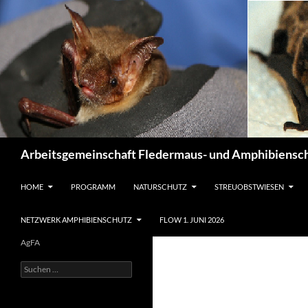
Suchen
Arbeitsgemeinschaft Fledermaus- und Amphibiensch
ZUM INHALT SPRINGEN
HOME
PROGRAMM
NATURSCHUTZ
STREUOBSTWIESEN
NETZWERK AMPHIBIENSCHUTZ
FLOW 1. JUNI 2026
AgFA
Suchen
nach: