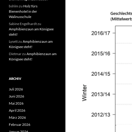
bshlm
zu
Holz fürs
Bienenhotel in der
Walinusschule
Sabine Engelhardt
zu
Amphibienzaun am Königsee
steht!
Lysett
zu
Amphibienzaun am
Königsee steht!
Dietmar
zu
Amphibienzaun am
Königsee steht!
ARCHIV
Juli 2026
Juni 2026
Mai 2026
April 2026
März 2026
Februar 2026
Januar 2026