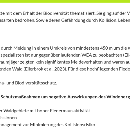
te mit dem Erhalt der Biodiversität thematisiert. Sie ging auf de
usarten bedrohen. Sowie deren Gefährdung durch Kollision, Leb
t durch Meidung in einem Umkreis von mindestens 450 m um die WE
pezialisten ist nur gegenüber laufenden WEA zu beobachten (Elle
aumjäger zeigten kein signifikantes Meideverhalten und waren a
nden Wald (Ellerbrok et al. 2023). Für diese hochfliegenden Fled
ma- und Biodiversitätsschutz.
e Schutzmaßnahmen um negative Auswirkungen des Windenergi
er Waldgebiete mit hoher Fledermausaktivität
issionen
nagement zur Minimierung des Kollisionsrisiko