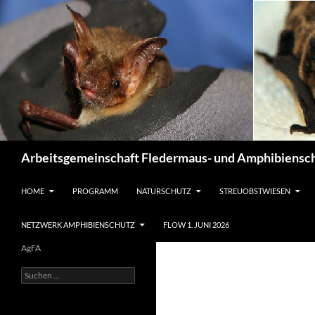
Suchen
Arbeitsgemeinschaft Fledermaus- und Amphibiensch
ZUM INHALT SPRINGEN
HOME
PROGRAMM
NATURSCHUTZ
STREUOBSTWIESEN
NETZWERK AMPHIBIENSCHUTZ
FLOW 1. JUNI 2026
AgFA
Suchen
nach: