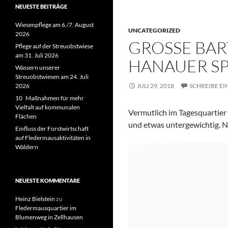
NEUESTE BEITRÄGE
Wiesenpflege am 6./7. August
UNCATEGORIZED
2026
GROSSE BART
Pflege auf der Streuobstwiese
am 31. Juli 2026
ANAUER SPI
Wässern unserer
Streuobstwiesen am 24. Juli
2026
JULI 29, 2018
SCHREIBE E
10 Maßnahmen für mehr
Vielfalt auf kommunalen
Vermutlich im Tagesquartier
Flächen
und etwas untergewichtig. N
Einfluss der Forstwirtschaft
auf Fledermausaktivitäten in
Wäldern
NEUESTE KOMMENTARE
Heinz Bielstein
zu
Fledermausquartier im
Blumenweg in Zellhausen