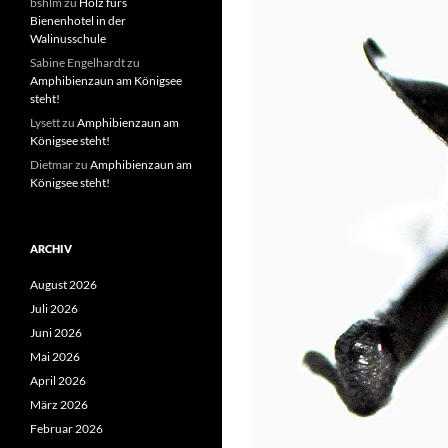
bshlm
zu
Holz fürs
Bienenhotel in der
Walinusschule
Sabine Engelhardt
zu
Amphibienzaun am Königsee
steht!
Lysett
zu
Amphibienzaun am
Königsee steht!
Dietmar
zu
Amphibienzaun am
Königsee steht!
ARCHIV
August 2026
Juli 2026
Juni 2026
Mai 2026
April 2026
März 2026
Februar 2026