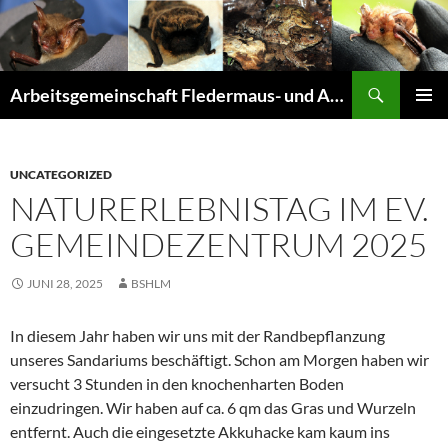
Suchen
Arbeitsgemeinschaft Fledermaus- und Amphibienschutz Seligenstadt und Mainhausen
ZUM
PRIMÄR
INHALT
MENÜ
SPRINGEN
UNCATEGORIZED
NATURERLEBNISTAG IM EV.
GEMEINDEZENTRUM 2025
JUNI 28, 2025
BSHLM
In diesem Jahr haben wir uns mit der Randbepflanzung
unseres Sandariums beschäftigt. Schon am Morgen haben wir
versucht 3 Stunden in den knochenharten Boden
einzudringen. Wir haben auf ca. 6 qm das Gras und Wurzeln
entfernt. Auch die eingesetzte Akkuhacke kam kaum ins