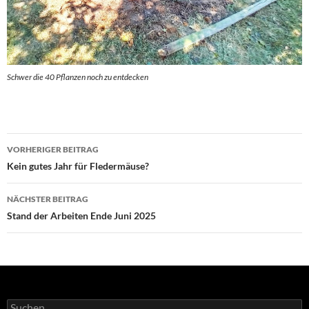
Schwer die 40 Pflanzen noch zu entdecken
Beitrags-
VORHERIGER BEITRAG
Navigation
Kein gutes Jahr für Fledermäuse?
NÄCHSTER BEITRAG
Stand der Arbeiten Ende Juni 2025
Suchen