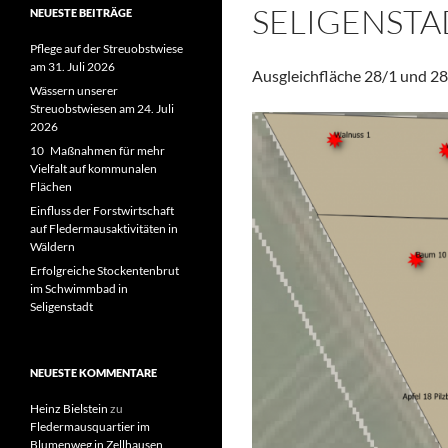
SELIGENSTA
NEUESTE BEITRÄGE
Pflege auf der Streuobstwiese
am 31. Juli 2026
Ausgleichfläche 28/1 und 28
Wässern unserer
Streuobstwiesen am 24. Juli
2026
10 Maßnahmen für mehr
Vielfalt auf kommunalen
Flächen
Einfluss der Forstwirtschaft
auf Fledermausaktivitäten in
Wäldern
Erfolgreiche Stockentenbrut
im Schwimmbad in
Seligenstadt
NEUESTE KOMMENTARE
Heinz Bielstein
zu
Fledermausquartier im
Blumenweg in Zellhausen