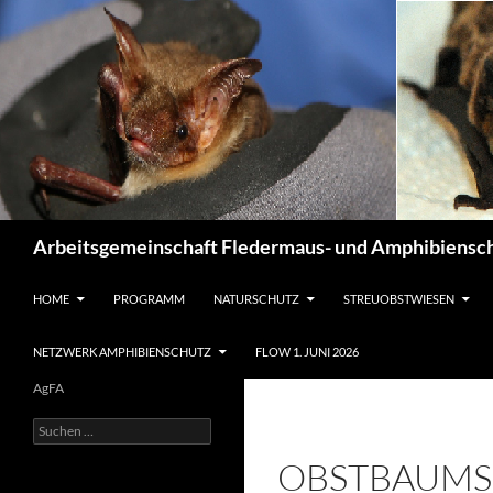
Suchen
Arbeitsgemeinschaft Fledermaus- und Amphibiensch
ZUM INHALT SPRINGEN
HOME
PROGRAMM
NATURSCHUTZ
STREUOBSTWIESEN
NETZWERK AMPHIBIENSCHUTZ
FLOW 1. JUNI 2026
AgFA
Suchen
nach:
OBSTBAUMSC