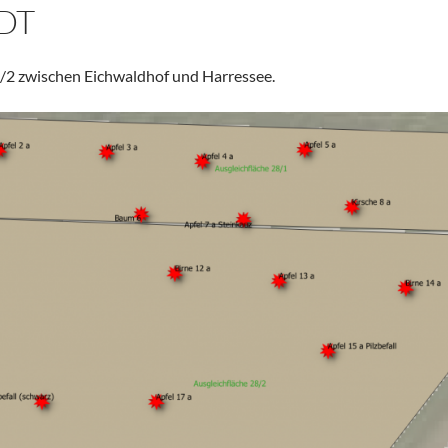
DT
/2 zwischen Eichwaldhof und Harressee.