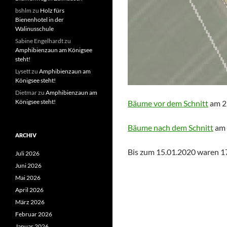
bshlm
zu
Holz fürs
Bienenhotel in der
Walinusschule
Sabine Engelhardt
zu
Amphibienzaun am Königsee
steht!
Lysett
zu
Amphibienzaun am
Königsee steht!
Dietmar
zu
Amphibienzaun am
Königsee steht!
Bäume vor dem Schnitt
am 2
Bäume nach dem Schnitt
am 
ARCHIV
Bis zum 15.01.2020 waren 1
Juli 2026
Juni 2026
Mai 2026
April 2026
März 2026
Februar 2026
Januar 2026