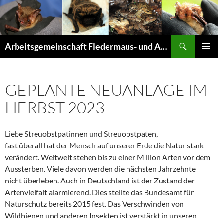
Suchen
Arbeitsgemeinschaft Fledermaus- und Amphibienschutz Seligenstadt und Mainhausen
ZUM
PRIMÄR
INHALT
MENÜ
SPRINGEN
GEPLANTE NEUANLAGE IM
HERBST 2023
Liebe Streuobstpatinnen und Streuobstpaten,
fast überall hat der Mensch auf unserer Erde die Natur stark
verändert. Weltweit stehen bis zu einer Million Arten vor dem
Aussterben. Viele davon werden die nächsten Jahrzehnte
nicht überleben. Auch in Deutschland ist der Zustand der
Artenvielfalt alarmierend. Dies stellte das Bundesamt für
Naturschutz bereits 2015 fest. Das Verschwinden von
Wildbienen und anderen Insekten ist verstärkt in unseren