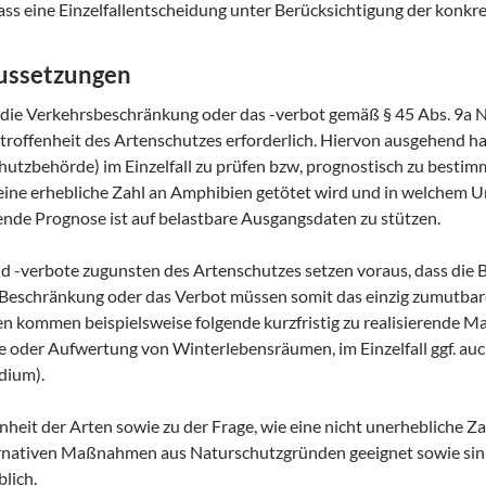
s eine Einzelfallentscheidung unter Berücksichtigung der konkrete
aussetzungen
die Verkehrsbeschränkung oder das -verbot gemäß § 45 Abs. 9a N
 Betroffenheit des Artenschutzes erforderlich. Hiervon ausgehend
hutzbehörde) im Einzelfall zu prüfen bzw, prognostisch zu besti
ine erhebliche Zahl an Amphibien getötet wird und in welchem 
ende Prognose ist auf belastbare Ausgangsdaten zu stützen.
-verbote zugunsten des Artenschutzes setzen voraus, dass die 
 Beschränkung oder das Verbot müssen somit das einzig zumutbare 
ommen beispielsweise folgende kurzfristig zu realisierende M
e oder Aufwertung von Winterlebensräumen, im Einzelfall ggf. auc
adium).
nheit der Arten sowie zu der Frage, wie eine nicht unerhebliche Za
ternativen Maßnahmen aus Naturschutzgründen geeignet sowie sinnv
lich.