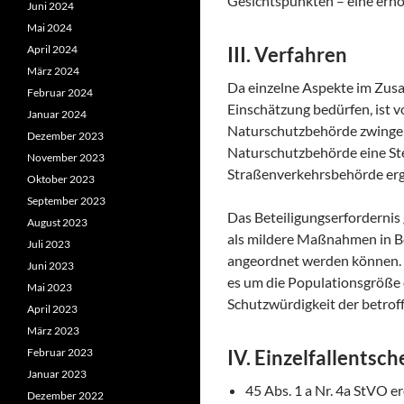
Gesichtspunkten – eine erhöh
Juni 2024
Mai 2024
April 2024
III. Verfahren
März 2024
Da einzelne Aspekte im Zusa
Februar 2024
Einschätzung bedürfen, ist 
Januar 2024
Naturschutzbehörde zwingend
Dezember 2023
Naturschutzbehörde eine St
November 2023
Straßenverkehrsbehörde erg
Oktober 2023
September 2023
Das Beteiligungserfordernis
August 2023
als mildere Maßnahmen in B
Juli 2023
angeordnet werden können. 
Juni 2023
es um die Populationsgröße 
Mai 2023
Schutzwürdigkeit der betrof
April 2023
März 2023
Februar 2023
IV. Einzelfallentsc
Januar 2023
45 Abs. 1 a Nr. 4a StVO 
Dezember 2022