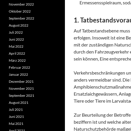
Ermessensspielraum, sodas
November 2022
Oktober 2022
September 2022
1. Tatbestandsvor
August 2022
Auf Tatbestandsebene muss 
Juli 2022
erfolgen. Insoweit ist eine
Juni 2022
mit der zuständigen Natursc
Mai 2022
durch den Fahrzeugverkehr e
April 2022
sein können, Eine entsprech
März 2022
Februar 2022
Verkehrsbeschränkungen und 
Januar 2022
anders vermeidbar sind. Die
Dezember 2021
Amphibienschutzmaßnahmen k
November 2021
Ersatzlaichgewässern, Anlag
September 2021
Tiere oder Tiere im Larvalst
August 2021
Juli 2021
Zur Beurteilung der Betroffe
Juni 2021
beziffern ist und welche al
Mai 2021
Naturschutzbehörde maßgeb
April 2021