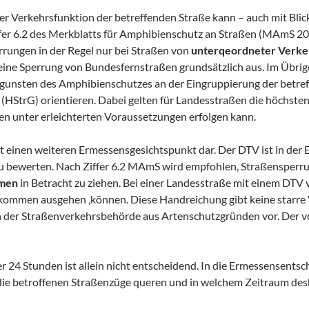
r Verkehrsfunktion der betreffenden Straße kann – auch mit Bli
ffer 6.2 des Merkblatts für Amphibienschutz an Straßen (MAmS 2
rungen in der Regel nur bei Straßen von
unterqeordneter Verk
ne Sperrung von Bundesfernstraßen grundsätzlich aus. Im Übrigen 
ugunsten des Amphibienschutzes an der Eingruppierung der betref
(HStrG) orientieren. Dabei gelten für Landesstraßen die höchst
en unter erleichterten Voraussetzungen erfolgen kann.
t einen weiteren Ermessensgesichtspunkt dar. Der DTV ist in der
l zu bewerten. Nach Ziffer 6.2 MAmS wird empfohlen, Straßensperr
mmen
in Betracht zu ziehen. Bei einer Landesstraße mit einem DTV 
kommen ausgehen ‚können. Diese Handreichung gibt keine starre 
en der Straßenverkehrsbehörde aus Artenschutzgründen vor. Der 
24 Stunden ist allein nicht entscheidend. In die Ermessensentsch
e betroffenen Straßenzüge queren und in welchem Zeitraum deshalb