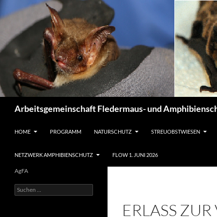
Suchen
Arbeitsgemeinschaft Fledermaus- und Amphibiensch
ZUM INHALT SPRINGEN
HOME
PROGRAMM
NATURSCHUTZ
STREUOBSTWIESEN
NETZWERK AMPHIBIENSCHUTZ
FLOW 1. JUNI 2026
AgFA
Suchen
nach:
ERLASS ZU