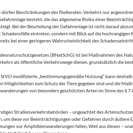
O dürfen Beschränkungen des fließenden. Verkehrs nur angeordn
 Gefahrenlage besteht, die das allgemeine Risiko einer Beeinträcht
teigt. Bei der Beurteilung der Gefahrenlage ist nicht darauf abzus
Schadensfälle eintreten, sondern mit Blick auf die hochrangigen R
reits bei einer geringeren Wahrscheinlichkeit des Schadenseintrit
undesnaturschutzgesetzes (BNatSchG) ist bei Maßnahmen des Natur
rkehrs als öffentliche Verkehrswege dienen, grundsätzlich die 
4a StVO modifizierte „bestimmungsgemäße Nutzung“ kann deshalb 
n Möglichkeiten zum Schutz der Tiere gegeben sind und die Maßnah
anderungen von besonders geschützten Arten im Sinne des § 7 Abs
tändigen Straßenverkehrsbehörden – ungeachtet des Artenschut
n, um diese vor Beeinträchtigungen oder Gefahren durch äußere 
gen vor Amphibienwanderungen fallen, Weil aus diesen – unab