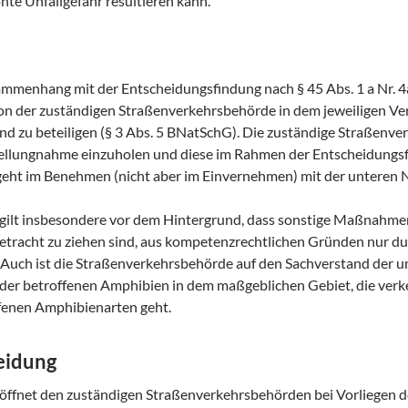
te Unfallgefahr resultieren kann.
mmenhang mit der Entscheidungsfindung nach § 45 Abs. 1 a Nr. 4
von der zuständigen Straßenverkehrsbehörde in dem jeweiligen Ve
 zu beteiligen (§ 3 Abs. 5 BNatSchG). Die zuständige Straßenve
ellungnahme einzuholen und diese im Rahmen der Entscheidungsfi
eht im Benehmen (nicht aber im Einvernehmen) mit der unteren 
 gilt insbesondere vor dem Hintergrund, dass sonstige Maßnahmen
etracht zu ziehen sind, aus kompetenzrechtlichen Gründen nur d
Auch ist die Straßenverkehrsbehörde auf den Sachverstand der 
der betroffenen Amphibien in dem maßgeblichen Gebiet, die verk
fenen Amphibienarten geht.
heidung
eröffnet den zuständigen Straßenverkehrsbehörden bei Vorliegen 