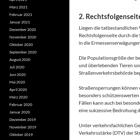
März 2021
Februar 2021
2. Rechtsfolgensei
Januar 2021
Liegen die tatbestandlichen 
Dezember 2020
Rechtsfolgenseite durch die
November 2020
in die Ermessenserwägungen 
Oktober 2020
September 2020
Die Populationsgröße der be
August 2020
und überlebenden Tieren sow
Juli 2020
Straßenverkehrsbehörde beg
Juni 2020
Mai 2020
Straßensperrungen können v
April 2020
besonders schützenswerten L
März 2020
Fällen kann auch bei besond
Februar 2020
eine sukzessive Bedrohung d
Januar 2020
Dezember 2019
Unter verkehrsfachlichen Ges
November 2019
Verkehrsstärke (DTV) der Str
Oktober 2019