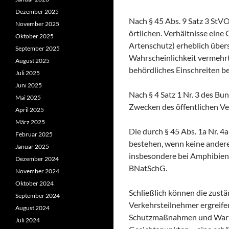
Dezember 2025
Nach § 45 Abs. 9 Satz 3 StV
November 2025
örtlichen. Verhältnisse eine
Oktober 2025
Artenschutz) erheblich übers
September 2025
Wahrscheinlichkeit vermehrt 
August 2025
behördliches Einschreiten be
Juli 2025
Juni 2025
Nach § 4 Satz 1 Nr. 3 des B
Mai 2025
Zwecken des öffentlichen Ve
April 2025
März 2025
Die durch § 45 Abs. 1a Nr. 
Februar 2025
bestehen, wenn keine andere
Januar 2025
insbesondere bei Amphibienw
Dezember 2024
BNatSchG.
November 2024
Oktober 2024
Schließlich können die zus
September 2024
Verkehrsteilnehmer ergreife
August 2024
Schutzmaßnahmen und Warnun
Juli 2024