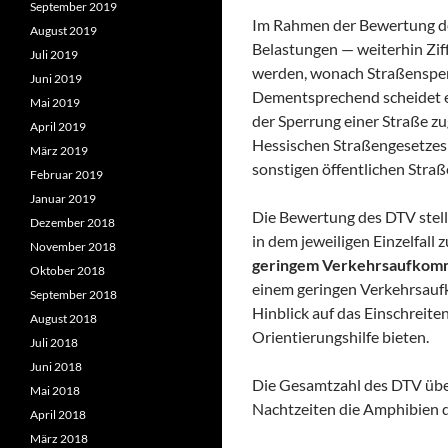
September 2019
Im Rahmen der Bewertung de
August 2019
Belastungen — weiterhin Zi
Juli 2019
werden, wonach Straßensper
Juni 2019
Dementsprechend scheidet ei
Mai 2019
der Sperrung einer Straße z
April 2019
Hessischen Straßengesetzes 
März 2019
sonstigen öffentlichen Straß
Februar 2019
Januar 2019
Die Bewertung des DTV stell
Dezember 2018
in dem jeweiligen Einzelfal
November 2018
geringem Verkehrsaufko
Oktober 2018
einem geringen Verkehrsauf
September 2018
Hinblick auf das Einschreit
August 2018
Orientierungshilfe bieten.
Juli 2018
Juni 2018
Die Gesamtzahl des DTV über 
Mai 2018
Nachtzeiten die Amphibien di
April 2018
März 2018