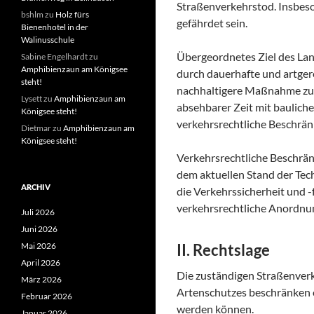
Straßenverkehrstod. Insbes
bshlm
zu
Holz fürs
gefährdet sein.
Bienenhotel in der
Walinusschule
Übergeordnetes Ziel des Lan
Sabine Engelhardt
zu
Amphibienzaun am Königsee
durch dauerhafte und artger
steht!
nachhaltigere Maßnahme zum 
Lysett
zu
Amphibienzaun am
absehbarer Zeit mit baulic
Königsee steht!
verkehrsrechtliche Beschrän
Dietmar
zu
Amphibienzaun am
Königsee steht!
Verkehrsrechtliche Beschrän
dem aktuellen Stand der Te
ARCHIV
die Verkehrssicherheit und 
verkehrsrechtliche Anordnun
Juli 2026
Juni 2026
Mai 2026
II. Rechtslage
April 2026
Die zuständigen Straßenver
März 2026
Artenschutzes beschränken 
Februar 2026
werden können.
Januar 2026