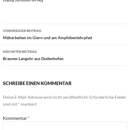
Eingang zum Bunker am Weg
Beitrags-
VORHERIGER BEITRAG
Navigation
Mäharbeiten im Giern und am Amphibenlehrpfad
NÄCHSTER BEITRAG
Braunes Langohr aus Dudenhofen
SCHREIBE EINEN KOMMENTAR
Deine E-Mail-Adresse wird nicht veröffentlicht.
Erforderliche Felder
sind mit
*
markiert
Kommentar
*