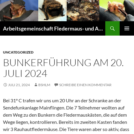
Suchen
Arbeitsgemeinschaft Fledermaus- und Amphibienschutz Seligenstadt und Mainhausen
ZUM
PRIMÄR
INHALT
MENÜ
SPRINGEN
UNCATEGORIZED
BUNKERFÜHRUNG AM 20.
JULI 2024
JULI 21, 2024
BSHLM
SCHREIBE EINEN KOMMENTAR
Bei 31° C trafen wir uns um 20 Uhr an der Schranke an der
Sendefunkanlage Mainflingen. Die 7 Teilnehmer wollten auf
dem Weg zu den Bunkern die Fledermauskästen, die auf dem
Wege liegen, kontrollieren. Bereits im zweiten Kasten fanden
wir 3 Rauhautfledermäuse. Die Tiere waren aber so aktiv, dass