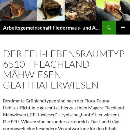
Suchen
Arbeitsgemeinschaft Fledermaus- und Amphibienschutz Seligenstadt und Mainhausen
ZUM
PRIMÄR
INHALT
MENÜ
SPRINGEN
DER FFH-LEBENSRAUMTYP
6510 – FLACHLAND-
MÄHWIESEN
GLATTHAFERWIESEN
Bestimmte Grünlandtypen sind nach der Flora-Fauna-
Habitat-Richtlinie geschützt, hierzu zählen Magere Flachland-
Mähwiesen („FFH-Wiesen“ = typische „bunte“ Heuwiesen).
Die FFH-Wiesen sind besonders artenreich. Das Land trägt
europaweit eine besondere Verantwortung für den Erhalt