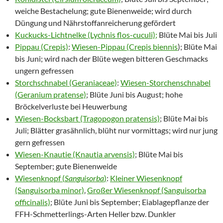
weiche Bestachelung; gute Bienenweide; wird durch
Düngung und Nährstoffanreicherung gefördert
Kuckucks-Lichtnelke (Lychnis flos-cuculi);
Blüte Mai bis Juli
Pippau (Crepis)
:
Wiesen-Pippau (Crepis biennis
); Blüte Mai
bis Juni; wird nach der Blüte wegen bitteren Geschmacks
ungern gefressen
Storchschnabel (Geraniaceae)
:
Wiesen-Storchenschnabel
(Geranium pratense)
; Blüte Juni bis August; hohe
Bröckelverluste bei Heuwerbung
Wiesen-Bocksbart (Tragopogon pratensis)
; Blüte Mai bis
Juli; Blätter grasähnlich, blüht nur vormittags; wird nur jung
gern gefressen
Wiesen-Knautie (Knautia arvensis)
; Blüte Mai bis
September; gute Bienenweide
Wiesenknopf (
Sanguisorba
)
:
Kleiner Wiesenknopf
(Sanguisorba minor)
,
Großer Wiesenknopf (Sanguisorba
officinalis)
; Blüte Juni bis September; Eiablagepflanze der
FFH-Schmetterlings-Arten Heller bzw. Dunkler