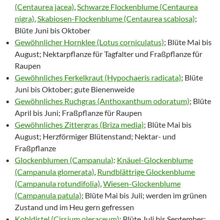
(Centaurea jacea)
,
Schwarze Flockenblume (Centaurea
nigra)
,
Skabiosen-Flockenblume (Centaurea scabiosa)
;
Blüte Juni bis Oktober
Gewöhnlicher Hornklee (Lotus corniculatus)
; Blüte Mai bis
August; Nektarpflanze für Tagfalter und Fraßpflanze für
Raupen
Gewöhnliches Ferkelkraut (Hypochaeris radicata)
; Blüte
Juni bis Oktober; gute Bienenweide
Gewöhnliches Ruchgras (Anthoxanthum odoratum)
; Blüte
April bis Juni; Fraßpflanze für Raupen
Gewöhnliches Zittergras (Briza media)
; Blüte Mai bis
August; Herzförmiger Blütenstand; Nektar- und
Fraßpflanze
Glockenblumen (Campanula)
:
Knäuel-Glockenblume
(Campanula glomerata)
,
Rundblättrige Glockenblume
(Campanula rotundifolia)
,
Wiesen-Glockenblume
(Campanula patula)
; Blüte Mai bis Juli; werden im grünen
Zustand und im Heu gern gefressen
Kohldistel (Cirsium oleraceum)
; Blüte Juli bis September;