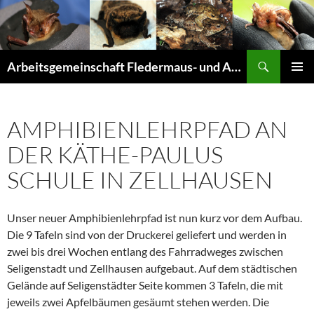
Suchen
Arbeitsgemeinschaft Fledermaus- und Amphibienschutz Seligenstadt und Mainhausen
ZUM
PRIMÄR
INHALT
MENÜ
SPRINGEN
AMPHIBIENLEHRPFAD AN
DER KÄTHE-PAULUS
SCHULE IN ZELLHAUSEN
Unser neuer Amphibienlehrpfad ist nun kurz vor dem Aufbau.
Die 9 Tafeln sind von der Druckerei geliefert und werden in
zwei bis drei Wochen entlang des Fahrradweges zwischen
Seligenstadt und Zellhausen aufgebaut. Auf dem städtischen
Gelände auf Seligenstädter Seite kommen 3 Tafeln, die mit
jeweils zwei Apfelbäumen gesäumt stehen werden. Die