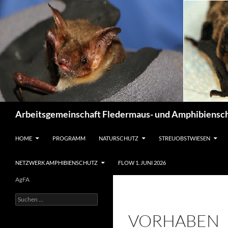
Suchen
Arbeitsgemeinschaft Fledermaus- und Amphibiensch
ZUM INHALT SPRINGEN
HOME
PROGRAMM
NATURSCHUTZ
STREUOBSTWIESEN
NETZWERK AMPHIBIENSCHUTZ
FLOW 1. JUNI 2026
AgFA
Suchen
nach:
VORHABEN