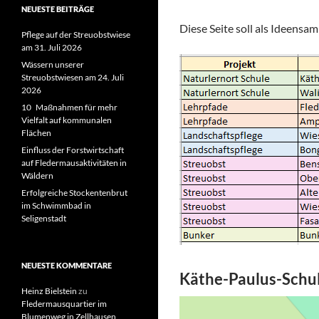
NEUESTE BEITRÄGE
Diese Seite soll als Ideensa
Pflege auf der Streuobstwiese
am 31. Juli 2026
Wässern unserer
Streuobstwiesen am 24. Juli
2026
10 Maßnahmen für mehr
Vielfalt auf kommunalen
Flächen
Einfluss der Forstwirtschaft
auf Fledermausaktivitäten in
Wäldern
Erfolgreiche Stockentenbrut
im Schwimmbad in
Seligenstadt
NEUESTE KOMMENTARE
Käthe-Paulus-Schu
Heinz Bielstein
zu
Fledermausquartier im
Blumenweg in Zellhausen