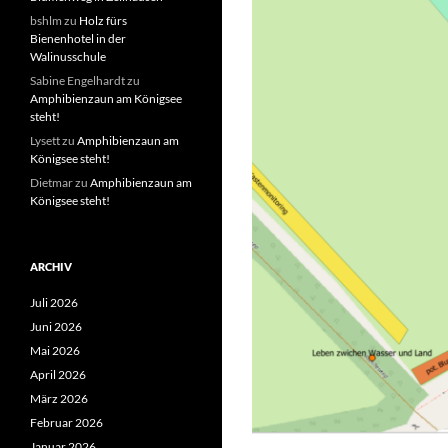
bshlm
zu
Holz fürs
Bienenhotel in der
Walinusschule
Sabine Engelhardt
zu
Amphibienzaun am Königsee
steht!
Lysett
zu
Amphibienzaun am
Königsee steht!
Dietmar
zu
Amphibienzaun am
Königsee steht!
ARCHIV
Juli 2026
Juni 2026
Mai 2026
April 2026
März 2026
Februar 2026
Januar 2026