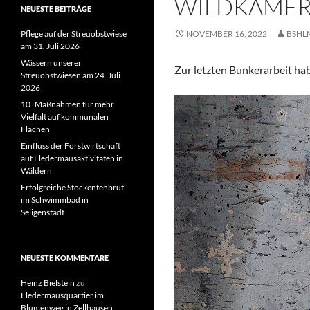
WILDKAMER
NEUESTE BEITRÄGE
Pflege auf der Streuobstwiese
NOVEMBER 16, 2022
BSHL
am 31. Juli 2026
Wässern unserer
Zur letzten Bunkerarbeit hab
Streuobstwiesen am 24. Juli
2026
10 Maßnahmen für mehr
Vielfalt auf kommunalen
Flächen
Einfluss der Forstwirtschaft
auf Fledermausaktivitäten in
Wäldern
Erfolgreiche Stockentenbrut
im Schwimmbad in
Seligenstadt
NEUESTE KOMMENTARE
Heinz Bielstein
zu
Fledermausquartier im
Blumenweg in Zellhausen