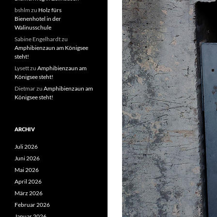
bshlm
zu
Holz fürs
Bienenhotel in der
Walinusschule
Sabine Engelhardt
zu
Amphibienzaun am Königsee
steht!
Lysett
zu
Amphibienzaun am
Königsee steht!
Dietmar
zu
Amphibienzaun am
Königsee steht!
ARCHIV
Juli 2026
Juni 2026
Mai 2026
April 2026
März 2026
Februar 2026
Januar 2026