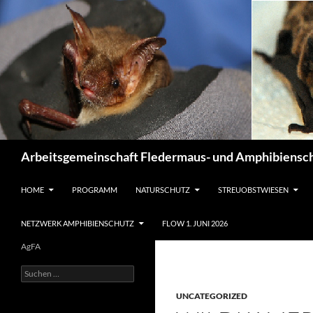
Suchen
Arbeitsgemeinschaft Fledermaus- und Amphibiensch
ZUM INHALT SPRINGEN
HOME
PROGRAMM
NATURSCHUTZ
STREUOBSTWIESEN
NETZWERK AMPHIBIENSCHUTZ
FLOW 1. JUNI 2026
AgFA
Suchen
nach:
UNCATEGORIZED