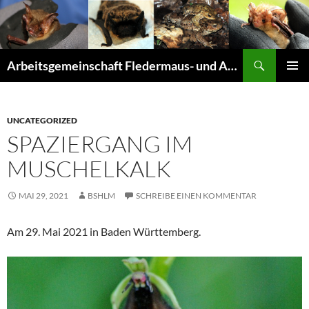
Suchen
Arbeitsgemeinschaft Fledermaus- und Amphibienschutz Seligenstadt und Mainhausen
ZUM
PRIMÄR
INHALT
MENÜ
SPRINGEN
UNCATEGORIZED
SPAZIERGANG IM
MUSCHELKALK
MAI 29, 2021
BSHLM
SCHREIBE EINEN KOMMENTAR
Am 29. Mai 2021 in Baden Württemberg.