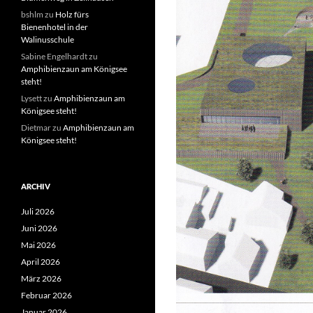
bshlm
zu
Holz fürs
Bienenhotel in der
Walinusschule
Sabine Engelhardt
zu
Amphibienzaun am Königsee
steht!
Lysett
zu
Amphibienzaun am
Königsee steht!
Dietmar
zu
Amphibienzaun am
Königsee steht!
ARCHIV
Juli 2026
Juni 2026
Mai 2026
April 2026
März 2026
Februar 2026
Januar 2026