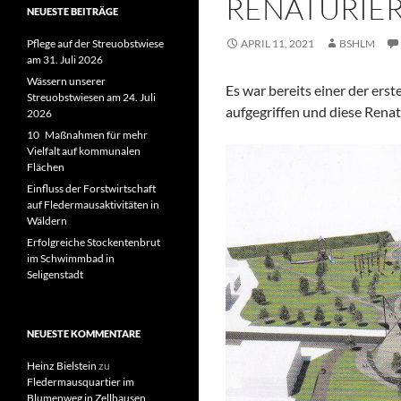
RENATURIER
NEUESTE BEITRÄGE
Pflege auf der Streuobstwiese
APRIL 11, 2021
BSHLM
am 31. Juli 2026
Wässern unserer
Es war bereits einer der ers
Streuobstwiesen am 24. Juli
aufgegriffen und diese Ren
2026
10 Maßnahmen für mehr
Vielfalt auf kommunalen
Flächen
Einfluss der Forstwirtschaft
auf Fledermausaktivitäten in
Wäldern
Erfolgreiche Stockentenbrut
im Schwimmbad in
Seligenstadt
NEUESTE KOMMENTARE
Heinz Bielstein
zu
Fledermausquartier im
Blumenweg in Zellhausen