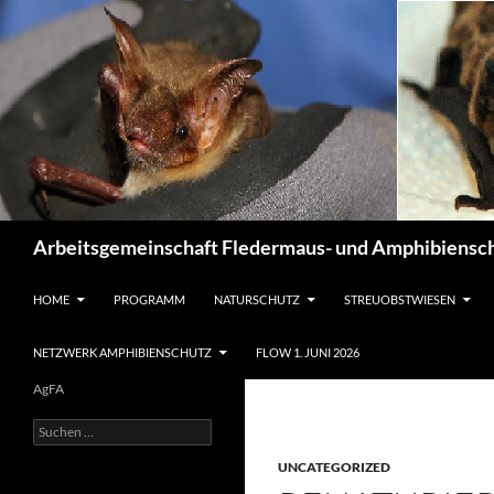
Suchen
Arbeitsgemeinschaft Fledermaus- und Amphibiensch
ZUM INHALT SPRINGEN
HOME
PROGRAMM
NATURSCHUTZ
STREUOBSTWIESEN
NETZWERK AMPHIBIENSCHUTZ
FLOW 1. JUNI 2026
AgFA
Suchen
nach:
UNCATEGORIZED