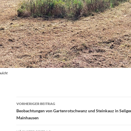
mulcht
Beitrags-
VORHERIGER BEITRAG
Navigation
Beobachtungen von Gartenrotschwanz und Steinkauz in Selige
Mainhausen