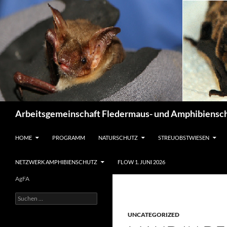
Suchen
Arbeitsgemeinschaft Fledermaus- und Amphibiensch
ZUM INHALT SPRINGEN
HOME
PROGRAMM
NATURSCHUTZ
STREUOBSTWIESEN
NETZWERK AMPHIBIENSCHUTZ
FLOW 1. JUNI 2026
AgFA
Suchen
nach:
UNCATEGORIZED