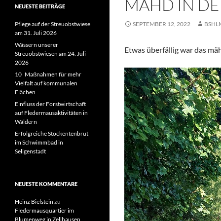
MAHD IN DE
NEUESTE BEITRÄGE
Pflege auf der Streuobstwiese
SEPTEMBER 12, 2022
BSHL
am 31. Juli 2026
Wässern unserer
Etwas überfällig war das mä
Streuobstwiesen am 24. Juli
2026
10 Maßnahmen für mehr
Vielfalt auf kommunalen
Flächen
Einfluss der Forstwirtschaft
auf Fledermausaktivitäten in
Wäldern
Erfolgreiche Stockentenbrut
im Schwimmbad in
Seligenstadt
NEUESTE KOMMENTARE
Heinz Bielstein
zu
Fledermausquartier im
Blumenweg in Zellhausen