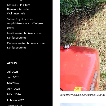
bshlm
zu
Holz fürs
Bienenhotel in der
Walinusschule
Sabine Engelhardt
zu
Amphibienzaun am Königsee
steht!
Lysett
zu
Amphibienzaun am
Königsee steht!
Dietmar
zu
Amphibienzaun am
Königsee steht!
ARCHIV
Juli 2026
Juni 2026
Mai 2026
April 2026
März 2026
Im Hintergrund die Kanadische Goldrute
Februar 2026
Januar 2026