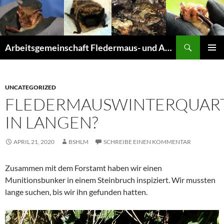
Suchen
Arbeitsgemeinschaft Fledermaus- und Amphibienschutz Seligenstadt und Mainhausen
ZUM
PRIMÄR
INHALT
MENÜ
SPRINGEN
UNCATEGORIZED
FLEDERMAUSWINTERQUART
IN LANGEN?
APRIL 21, 2020
BSHLM
SCHREIBE EINEN KOMMENTAR
Zusammen mit dem Forstamt haben wir einen
Munitionsbunker in einem Steinbruch inspiziert. Wir mussten
lange suchen, bis wir ihn gefunden hatten.