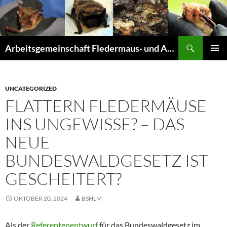
Suchen
Arbeitsgemeinschaft Fledermaus- und Amphibienschutz Seligenstadt und Mainhausen
ZUM
PRIMÄR
INHALT
MENÜ
SPRINGEN
UNCATEGORIZED
FLATTERN FLEDERMÄUSE
INS UNGEWISSE? – DAS
NEUE
BUNDESWALDGESETZ IST
GESCHEITERT?
OKTOBER 20, 2024
BSHLM
Als der
Referentenentwurf
für das Bundeswaldgesetz im