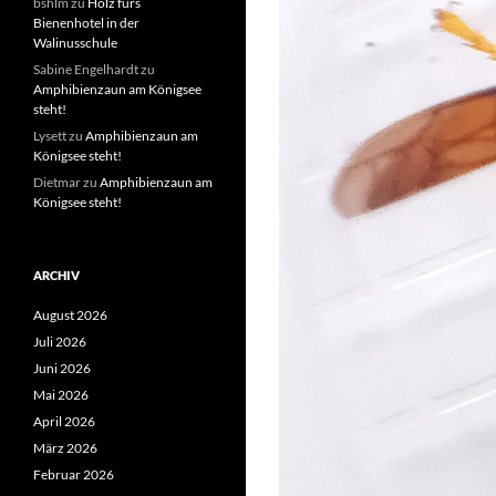
bshlm
zu
Holz fürs
Bienenhotel in der
Walinusschule
Sabine Engelhardt
zu
Amphibienzaun am Königsee
steht!
Lysett
zu
Amphibienzaun am
Königsee steht!
Dietmar
zu
Amphibienzaun am
Königsee steht!
ARCHIV
August 2026
Juli 2026
Juni 2026
Mai 2026
April 2026
März 2026
Februar 2026