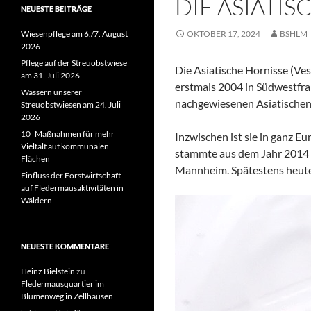
DIE ASIATIS
NEUESTE BEITRÄGE
Wiesenpflege am 6./7. August
OKTOBER 17, 2024
BSHLM
2026
Pflege auf der Streuobstwiese
Die Asiatische Hornisse (Ves
am 31. Juli 2026
erstmals 2004 in Südwestfran
Wässern unserer
nachgewiesenen Asiatischen
Streuobstwiesen am 24. Juli
2026
10 Maßnahmen für mehr
Inzwischen ist sie in ganz E
Vielfalt auf kommunalen
stammte aus dem Jahr 2014 i
Flächen
Mannheim. Spätestens heute, 
Einfluss der Forstwirtschaft
auf Fledermausaktivitäten in
Wäldern
NEUESTE KOMMENTARE
Heinz Bielstein
zu
Fledermausquartier im
Blumenweg in Zellhausen