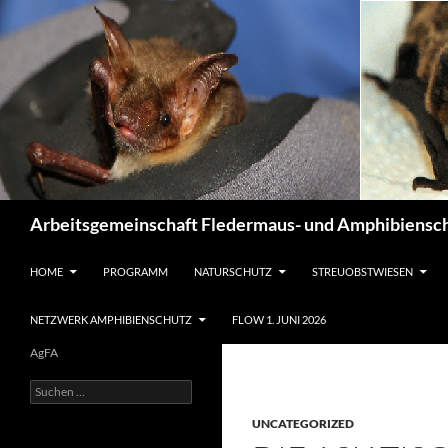
Suchen
Arbeitsgemeinschaft Fledermaus- und Amphibiensch
ZUM INHALT SPRINGEN
HOME
PROGRAMM
NATURSCHUTZ
STREUOBSTWIESEN
NETZWERK AMPHIBIENSCHUTZ
FLOW 1. JUNI 2026
AgFA
Suchen
nach:
UNCATEGORIZED