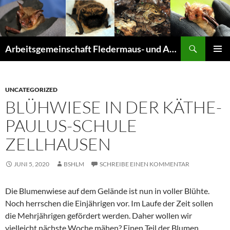
Suchen
Arbeitsgemeinschaft Fledermaus- und Amphibienschutz Seligenstadt und Mainhausen
ZUM
PRIMÄR
INHALT
MENÜ
SPRINGEN
UNCATEGORIZED
BLÜHWIESE IN DER KÄTHE-
PAULUS-SCHULE
ZELLHAUSEN
JUNI 5, 2020
BSHLM
SCHREIBE EINEN KOMMENTAR
Die Blumenwiese auf dem Gelände ist nun in voller Blühte.
Noch herrschen die Einjährigen vor. Im Laufe der Zeit sollen
die Mehrjährigen gefördert werden. Daher wollen wir
vielleicht nächste Woche mähen? Einen Teil der Blumen