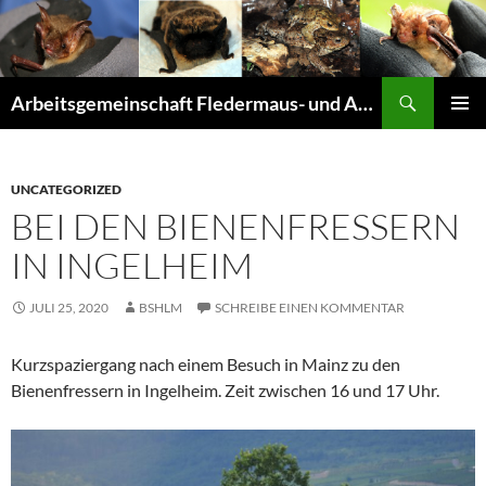
Suchen
Arbeitsgemeinschaft Fledermaus- und Amphibienschutz Seligenstadt und Mainhausen
ZUM
PRIMÄR
INHALT
MENÜ
SPRINGEN
UNCATEGORIZED
BEI DEN BIENENFRESSERN
IN INGELHEIM
JULI 25, 2020
BSHLM
SCHREIBE EINEN KOMMENTAR
Kurzspaziergang nach einem Besuch in Mainz zu den
Bienenfressern in Ingelheim. Zeit zwischen 16 und 17 Uhr.