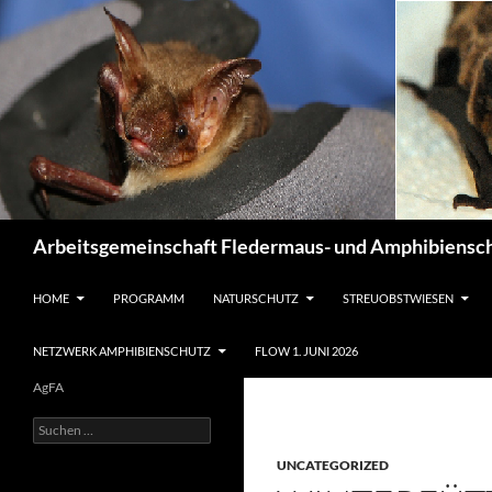
Suchen
Arbeitsgemeinschaft Fledermaus- und Amphibiensch
ZUM INHALT SPRINGEN
HOME
PROGRAMM
NATURSCHUTZ
STREUOBSTWIESEN
NETZWERK AMPHIBIENSCHUTZ
FLOW 1. JUNI 2026
AgFA
Suchen
nach:
UNCATEGORIZED