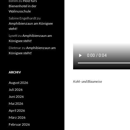
bshlm
zu
Holz fürs
Bienenhotel in der
Walinusschule
Sabine Engelhardt
zu
Amphibienzaun am Königsee
steht!
Lysett
zu
Amphibienzaun am
Königsee steht!
Dietmar
zu
Amphibienzaun am
Königsee steht!
ARCHIV
Kohl- und Blaumeise
August 2026
Juli 2026
Juni 2026
Mai 2026
April 2026
März 2026
Februar 2026