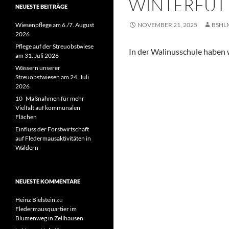
WINTERFÜT
NEUESTE BEITRÄGE
Wiesenpflege am 6./7. August
NOVEMBER 21, 2025
BSHL
2026
Pflege auf der Streuobstwiese
In der Walinusschule haben 
am 31. Juli 2026
Wässern unserer
Streuobstwiesen am 24. Juli
2026
10 Maßnahmen für mehr
Vielfalt auf kommunalen
Flächen
Einfluss der Forstwirtschaft
auf Fledermausaktivitäten in
Wäldern
NEUESTE KOMMENTARE
Heinz Bielstein
zu
Fledermausquartier im
Blumenweg in Zellhausen