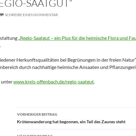
EGIO-SAATGUT“
SCHREIBE EINEN KOMMENTAR
staltung „
Regio-Saatgut – ein Plus für die heimische Flora und Fa
.
iedener Herkunftsqualitäten bei Begrünungen in der freien Natur“
enbereich durch nachhaltige heimische Ansaaten und Pflanzungen“
 unter
www.kreis-offenbach.de/regio-saatgut
.
Beitrags-
VORHERIGER BEITRAG
Navigation
Krötenwanderung hat begonnen, ein Teil des Zaunes steht