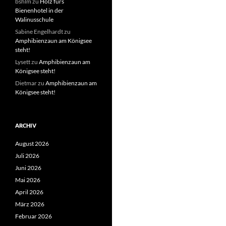
bshlm
zu
Holz fürs
Bienenhotel in der
Walinusschule
Sabine Engelhardt
zu
Amphibienzaun am Königsee
steht!
Lysett
zu
Amphibienzaun am
Königsee steht!
Dietmar
zu
Amphibienzaun am
Königsee steht!
ARCHIV
August 2026
Juli 2026
Juni 2026
Mai 2026
April 2026
März 2026
Februar 2026