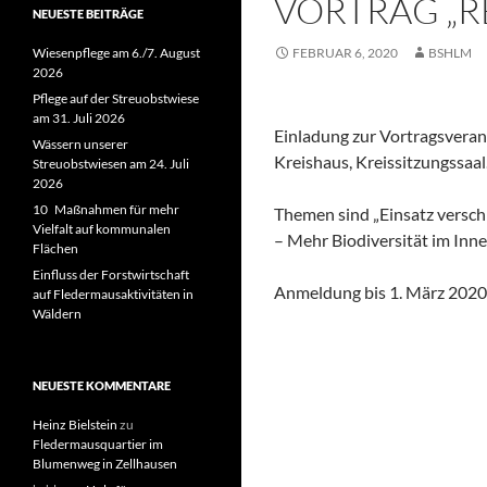
VORTRAG „R
NEUESTE BEITRÄGE
Wiesenpflege am 6./7. August
FEBRUAR 6, 2020
BSHLM
2026
Pflege auf der Streuobstwiese
am 31. Juli 2026
Einladung zur Vortragsveran
Wässern unserer
Kreishaus, Kreissitzungssaal
Streuobstwiesen am 24. Juli
2026
10 Maßnahmen für mehr
Themen sind „Einsatz versch
Vielfalt auf kommunalen
– Mehr Biodiversität im Inn
Flächen
Einfluss der Forstwirtschaft
Anmeldung bis 1. März 2020
auf Fledermausaktivitäten in
Wäldern
NEUESTE KOMMENTARE
Heinz Bielstein
zu
Fledermausquartier im
Blumenweg in Zellhausen