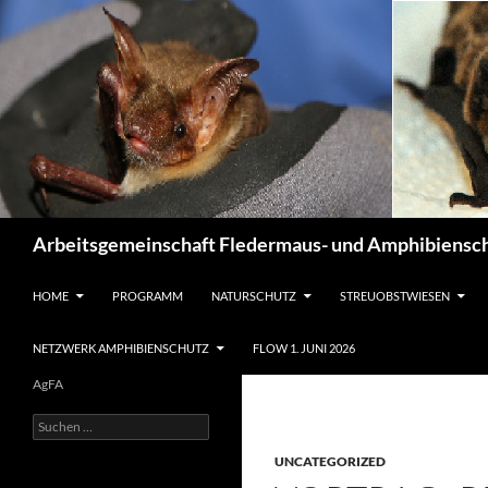
Suchen
Arbeitsgemeinschaft Fledermaus- und Amphibiensch
ZUM INHALT SPRINGEN
HOME
PROGRAMM
NATURSCHUTZ
STREUOBSTWIESEN
NETZWERK AMPHIBIENSCHUTZ
FLOW 1. JUNI 2026
AgFA
Suchen
nach:
UNCATEGORIZED