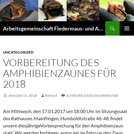
Suchen
Arbeitsgemeinschaft Fledermaus- und Amphibienschutz Seligenstadt und Mainhausen
ZUM
PRIMÄR
INHALT
MENÜ
SPRINGEN
UNCATEGORIZED
VORBEREITUNG DES
AMPHIBIENZAUNES FÜR
2018
JANUAR 15, 2018
BSHLM
SCHREIBE EINEN KOMMENTAR
Am Mittwoch, den 17.01.2017 um 18:00 Uhr im Sitzungssaal
des Rathauses Mainflingen, Humboldtstraße 46-48, findet
unsere diesjährigeVorbesprechung für den Amphibienzaun
statt. Wir werden festlegen, wann wir im Februar den Zaun