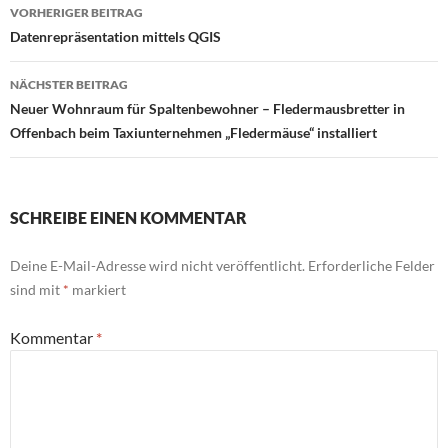
Beitrags-
VORHERIGER BEITRAG
Navigation
Datenrepräsentation mittels QGIS
NÄCHSTER BEITRAG
Neuer Wohnraum für Spaltenbewohner – Fledermausbretter in
Offenbach beim Taxiunternehmen „Fledermäuse“ installiert
SCHREIBE EINEN KOMMENTAR
Deine E-Mail-Adresse wird nicht veröffentlicht.
Erforderliche Felder
sind mit
*
markiert
Kommentar
*