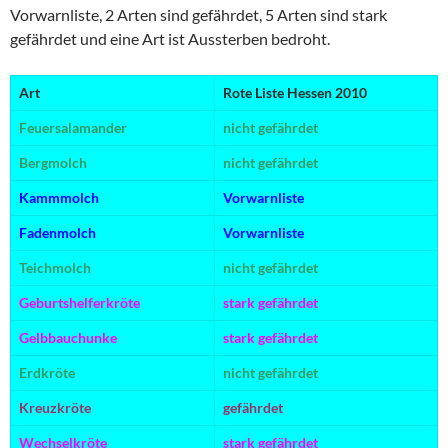
Vorwarnliste, 2 Arten sind gefährdet, 5 Arten sind stark
gefährdet und eine Art ist Aussterben bedroht.
Art
Rote Liste Hessen 2010
Feuersalamander
nicht gefährdet
Bergmolch
nicht gefährdet
Kammmolch
Vorwarnliste
Fadenmolch
Vorwarnliste
Teichmolch
nicht gefährdet
Geburtshelferkröte
stark gefährdet
Gelbbauchunke
stark gefährdet
Erdkröte
nicht gefährdet
Kreuzkröte
gefährdet
Wechselkröte
stark gefährdet