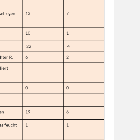
selregen
13
7
10
1
22
4
chter R.
6
2
liert
0
0
en
19
6
as feucht
1
1