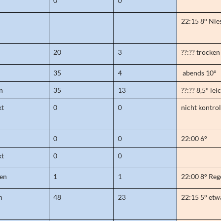
0
0
22:15 8° Nie
20
3
??:?? trocken
35
4
abends 10°
n
35
13
??:?? 8,5° lei
kt
0
0
nicht kontrol
0
0
22:00 6°
kt
0
0
ken
1
1
22:00 8° Reg
n
48
23
22:15 5° etw