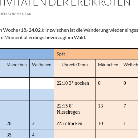
IVITÄTEN DER ERDKRÖTEN
INEN KOMMENTAR
 Woche (18.-24.02.): Inzwischen ist die Wanderung wieder eingestel
im Moment allerdings bevorzugt im Wald.
Spät
Männchen
Weibchen
Uhrzeit/Temp
Männchen
Weibc
22:10 3° trocken
0
0
22:15 8°
13
7
Nieselregen
20
3
??:?? trocken
10
1
35
4