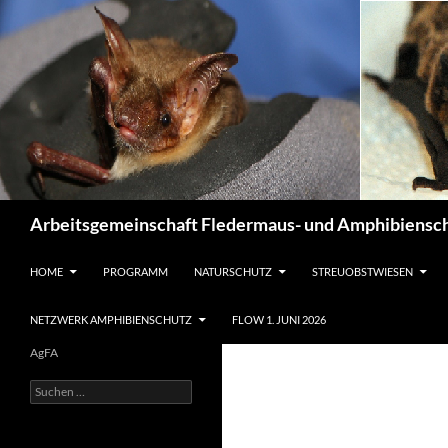
Suchen
Arbeitsgemeinschaft Fledermaus- und Amphibiensch
ZUM INHALT SPRINGEN
HOME
PROGRAMM
NATURSCHUTZ
STREUOBSTWIESEN
NETZWERK AMPHIBIENSCHUTZ
FLOW 1. JUNI 2026
AgFA
Suchen
nach: