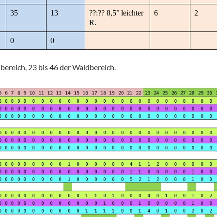
35
13
??:?? 8,5° leichter
6
2
R.
0
0
nbereich, 23 bis 46 der Waldbereich.