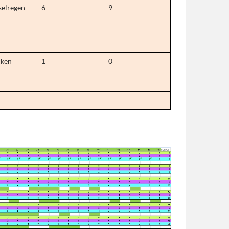
selregen
6
9
cken
1
0