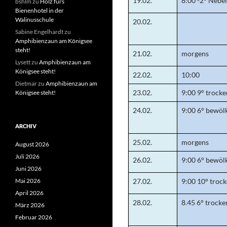
19.02.
8:00 -2° Nebel
bshlm
zu
Holz fürs
Bienenhotel in der
Walinusschule
20.02.
Sabine Engelhardt
zu
Amphibienzaun am Königsee
steht!
21.02.
morgens
Lysett
zu
Amphibienzaun am
Königsee steht!
22.02.
10:00
Dietmar
zu
Amphibienzaun am
23.02.
9:00 9° trocke
Königsee steht!
24.02.
9:00 6° bewöl
ARCHIV
25.02.
morgens
August 2026
Juli 2026
26.02.
9:00 6° bewöl
Juni 2026
Mai 2026
27.02.
9:00 10° troc
April 2026
28.02.
8.45 6° trocke
März 2026
Februar 2026