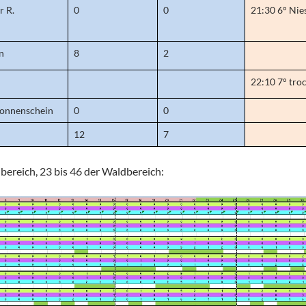
r R.
0
0
21:30 6° Nie
n
8
2
22:10 7° tro
Sonnenschein
0
0
12
7
nbereich, 23 bis 46 der Waldbereich: