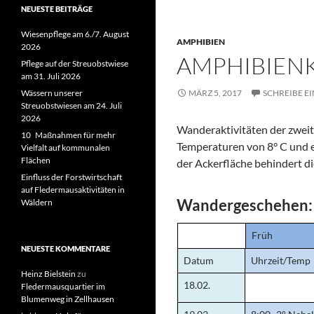
NEUESTE BEITRÄGE
Wiesenpflege am 6./7. August
AMPHIBIEN
2026
AMPHIBIENKO
Pflege auf der Streuobstwiese
am 31. Juli 2026
Wässern unserer
MÄRZ 5, 2017
SCHREIBE E
Streuobstwiesen am 24. Juli
2026
Wanderaktivitäten der zweit
10 Maßnahmen für mehr
Temperaturen von 8° C und 
Vielfalt auf kommunalen
Flächen
der Ackerfläche behindert di
Einfluss der Forstwirtschaft
auf Fledermausaktivitäten in
Wandergeschehen:
Wäldern
Früh
NEUESTE KOMMENTARE
Datum
Uhrzeit/Temp
Heinz Bielstein
zu
18.02.
Fledermausquartier im
Blumenweg in Zellhausen