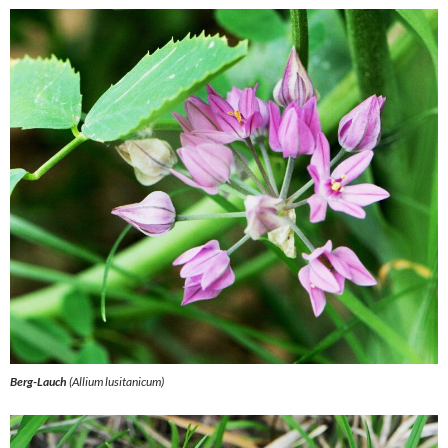
Berg-Lauch
(
Allium lusitanicum
)