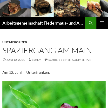
Suchen
Arbeitsgemeinschaft Fledermaus- und Amphibienschutz Seligenstadt und Mainhausen
ZUM
PRIMÄR
INHALT
MENÜ
SPRINGEN
UNCATEGORIZED
SPAZIERGANG AM MAIN
JUNI 12, 2021
BSHLM
SCHREIBE EINEN KOMMENTAR
Am 12. Juni in Unterfranken.