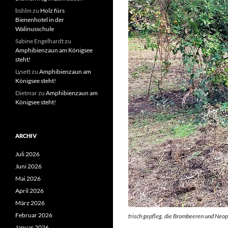
bshlm
zu
Holz fürs
Bienenhotel in der
Walinusschule
Sabine Engelhardt
zu
Amphibienzaun am Königsee
steht!
Lysett
zu
Amphibienzaun am
Königsee steht!
Dietmar
zu
Amphibienzaun am
Königsee steht!
ARCHIV
Juli 2026
Juni 2026
Mai 2026
April 2026
März 2026
Februar 2026
frisch gepfleg, die Brombeeren und Neoph
Januar 2026