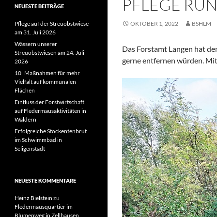
PFLEGE RUN
NEUESTE BEITRÄGE
Pflege auf der Streuobstwiese
OKTOBER 1, 2022
BSHLM
am 31. Juli 2026
Wässern unserer
Das Forstamt Langen hat de
Streuobstwiesen am 24. Juli
gerne entfernen würden. Mit
2026
10 Maßnahmen für mehr
Vielfalt auf kommunalen
Flächen
Einfluss der Forstwirtschaft
auf Fledermausaktivitäten in
Wäldern
Erfolgreiche Stockentenbrut
im Schwimmbad in
Seligenstadt
NEUESTE KOMMENTARE
Heinz Bielstein
zu
Fledermausquartier im
Blumenweg in Zellhausen