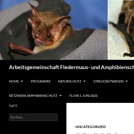
Suchen
Arbeitsgemeinschaft Fledermaus- und Amphibiensch
ZUM INHALT SPRINGEN
HOME
PROGRAMM
NATURSCHUTZ
STREUOBSTWIESEN
NETZWERK AMPHIBIENSCHUTZ
FLOW 1. JUNI 2026
AgFA
Suchen
nach:
UNCATEGORIZED