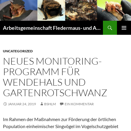
Suchen
Arbeitsgemeinschaft Fledermaus- und Amphibienschutz Seligenstadt und Mainhausen
ZUM
PRIMÄR
INHALT
MENÜ
SPRINGEN
UNCATEGORIZED
NEUES MONITORING-
PROGRAMM FÜR
WENDEHALS UND
GARTENROTSCHWANZ
JANUAR 24, 2019
BSHLM
EIN KOMMENTAR
Im Rahmen der Maßnahmen zur Förderung der örtlichen
Population einheimischer Singvögel im Vogelschutzgebiet