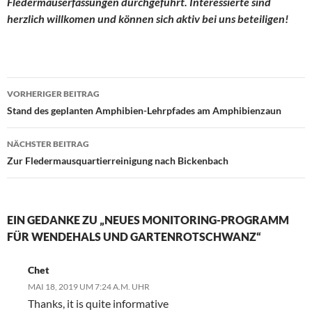
Fledermauserfassungen durchgeführt. Interessierte sind
herzlich willkomen und können sich aktiv bei uns beteiligen!
Beitrags-
VORHERIGER BEITRAG
Navigation
Stand des geplanten Amphibien-Lehrpfades am Amphibienzaun
NÄCHSTER BEITRAG
Zur Fledermausquartierreinigung nach Bickenbach
EIN GEDANKE ZU „NEUES MONITORING-PROGRAMM
FÜR WENDEHALS UND GARTENROTSCHWANZ“
Chet
MAI 18, 2019 UM 7:24 A.M. UHR
Thanks, it is quite informative