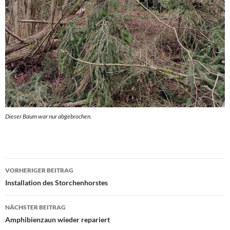
Dieser Baum war nur abgebrochen.
Beitrags-
VORHERIGER BEITRAG
Navigation
Installation des Storchenhorstes
NÄCHSTER BEITRAG
Amphibienzaun wieder repariert