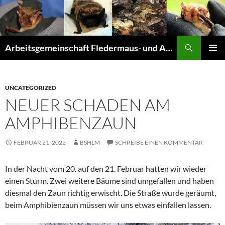
Suchen
Arbeitsgemeinschaft Fledermaus- und Amphibienschutz Seligenstadt und Mainhausen
ZUM
PRIMÄR
INHALT
MENÜ
SPRINGEN
UNCATEGORIZED
NEUER SCHADEN AM
AMPHIBENZAUN
FEBRUAR 21, 2022
BSHLM
SCHREIBE EINEN KOMMENTAR
In der Nacht vom 20. auf den 21. Februar hatten wir wieder
einen Sturm. Zwei weitere Bäume sind umgefallen und haben
diesmal den Zaun richtig erwischt. Die Straße wurde geräumt,
beim Amphibienzaun müssen wir uns etwas einfallen lassen.