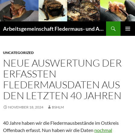
Suchen
Arbeitsgemeinschaft Fledermaus- und Amphibienschutz Seligenstadt und Mainhausen
ZUM
PRIMÄR
INHALT
MENÜ
SPRINGEN
UNCATEGORIZED
NEUE AUSWERTUNG DER
ERFASSTEN
FLEDERMAUSDATEN AUS
DEN LETZTEN 40 JAHREN
NOVEMBER 18, 2024
BSHLM
40 Jahre haben wir die Fledermausbestände im Ostkreis
Offenbach erfasst. Nun haben wir die Daten
nochmal