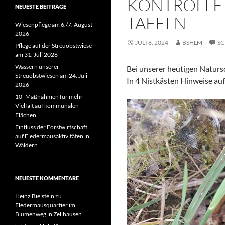
KONTROLLE 
NEUESTE BEITRÄGE
TAFELN
Wiesenpflege am 6./7. August
2026
JULI 8, 2024
BSHLM
SC
Pflege auf der Streuobstwiese
am 31. Juli 2026
Wässern unserer
Bei unserer heutigen Naturs
Streuobstwiesen am 24. Juli
In 4 Nistkästen Hinweise auf 
2026
10 Maßnahmen für mehr
Vielfalt auf kommunalen
Flächen
Einfluss der Forstwirtschaft
auf Fledermausaktivitäten in
Wäldern
NEUESTE KOMMENTARE
Heinz Bielstein
zu
Fledermausquartier im
Blumenweg in Zellhausen