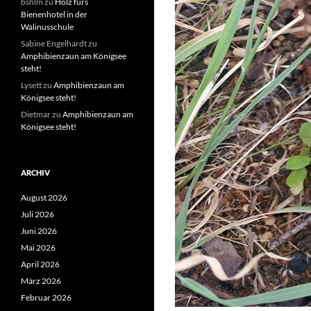
bshlm
zu
Holz fürs
Bienenhotel in der
Walinusschule
Sabine Engelhardt
zu
Amphibienzaun am Königsee
steht!
Lysett
zu
Amphibienzaun am
Königsee steht!
Dietmar
zu
Amphibienzaun am
Königsee steht!
ARCHIV
August 2026
Juli 2026
Juni 2026
Mai 2026
April 2026
März 2026
Februar 2026