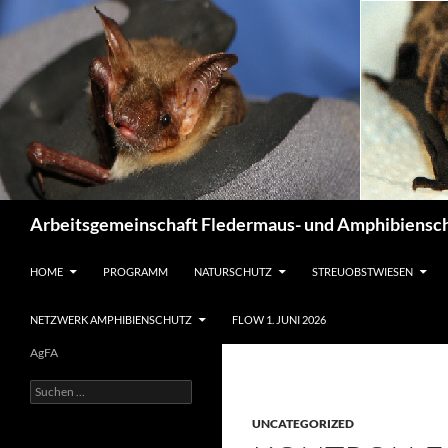
Suchen
Arbeitsgemeinschaft Fledermaus- und Amphibiensch
ZUM INHALT SPRINGEN
HOME
PROGRAMM
NATURSCHUTZ
STREUOBSTWIESEN
NETZWERK AMPHIBIENSCHUTZ
FLOW 1. JUNI 2026
AgFA
Suchen
nach:
UNCATEGORIZED