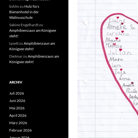
bshlm
zu
Holz fürs
Bienenhotel in der
Walinusschule
Sabine Engelhardt
zu
Amphibienzaun am Königsee
steht!
Lysett
zu
Amphibienzaun am
Königsee steht!
Dietmar
zu
Amphibienzaun am
Königsee steht!
ARCHIV
Juli 2026
Juni 2026
Mai 2026
April 2026
März 2026
Februar 2026
Januar 2026