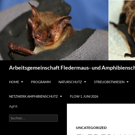
Suchen
Arbeitsgemeinschaft Fledermaus- und Amphibiensch
ZUM INHALT SPRINGEN
HOME
PROGRAMM
NATURSCHUTZ
STREUOBSTWIESEN
NETZWERK AMPHIBIENSCHUTZ
FLOW 1. JUNI 2026
AgFA
Suchen
nach:
UNCATEGORIZED