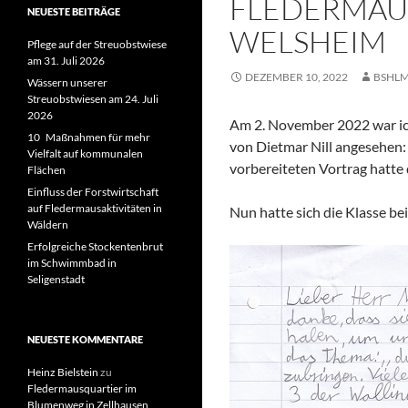
FLEDERMAUS
NEUESTE BEITRÄGE
WELSHEIM
Pflege auf der Streuobstwiese
am 31. Juli 2026
DEZEMBER 10, 2022
BSHL
Wässern unserer
Streuobstwiesen am 24. Juli
2026
Am 2. November 2022 war ich
10 Maßnahmen für mehr
von Dietmar Nill angesehen:
Vielfalt auf kommunalen
vorbereiteten Vortrag hatte d
Flächen
Einfluss der Forstwirtschaft
auf Fledermausaktivitäten in
Nun hatte sich die Klasse be
Wäldern
Erfolgreiche Stockentenbrut
im Schwimmbad in
Seligenstadt
NEUESTE KOMMENTARE
Heinz Bielstein
zu
Fledermausquartier im
Blumenweg in Zellhausen