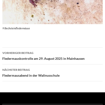
9 Bechsteinfledermäuse
Beitrags-
VORHERIGER BEITRAG
Navigation
Fledermauskontrolle am 29. August 2025 in Mainhausen
NÄCHSTER BEITRAG
Fledermausabend in der Walinusschule