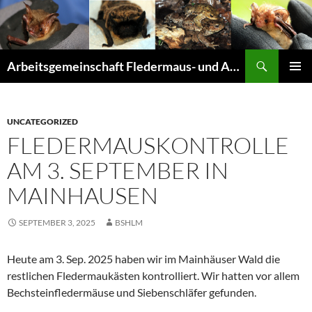
Suchen
Arbeitsgemeinschaft Fledermaus- und Amphibienschutz Seligenstadt und Mainhausen
ZUM
PRIMÄR
INHALT
MENÜ
SPRINGEN
UNCATEGORIZED
FLEDERMAUSKONTROLLE
AM 3. SEPTEMBER IN
MAINHAUSEN
SEPTEMBER 3, 2025
BSHLM
Heute am 3. Sep. 2025 haben wir im Mainhäuser Wald die
restlichen Fledermaukästen kontrolliert. Wir hatten vor allem
Bechsteinfledermäuse und Siebenschläfer gefunden.