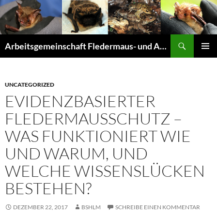
Suchen
Arbeitsgemeinschaft Fledermaus- und Amphibienschutz Seligenstadt und Mainhausen
ZUM
PRIMÄR
INHALT
MENÜ
SPRINGEN
UNCATEGORIZED
EVIDENZBASIERTER
FLEDERMAUSSCHUTZ –
WAS FUNKTIONIERT WIE
UND WARUM, UND
WELCHE WISSENSLÜCKEN
BESTEHEN?
DEZEMBER 22, 2017
BSHLM
SCHREIBE EINEN KOMMENTAR