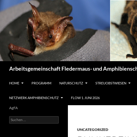
Suchen
Arbeitsgemeinschaft Fledermaus- und Amphibiensch
ZUM INHALT SPRINGEN
HOME
PROGRAMM
NATURSCHUTZ
STREUOBSTWIESEN
NETZWERK AMPHIBIENSCHUTZ
FLOW 1. JUNI 2026
AgFA
Suchen
nach:
UNCATEGORIZED