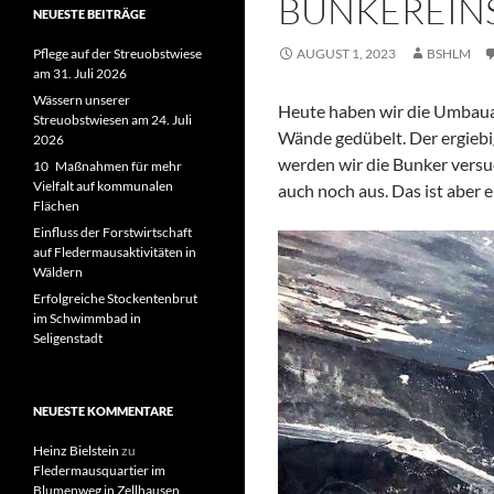
BUNKEREINS
NEUESTE BEITRÄGE
Pflege auf der Streuobstwiese
AUGUST 1, 2023
BSHLM
am 31. Juli 2026
Wässern unserer
Heute haben wir die Umbauar
Streuobstwiesen am 24. Juli
Wände gedübelt. Der ergiebig
2026
werden wir die Bunker versu
10 Maßnahmen für mehr
Vielfalt auf kommunalen
auch noch aus. Das ist aber 
Flächen
Einfluss der Forstwirtschaft
auf Fledermausaktivitäten in
Wäldern
Erfolgreiche Stockentenbrut
im Schwimmbad in
Seligenstadt
NEUESTE KOMMENTARE
Heinz Bielstein
zu
Fledermausquartier im
Blumenweg in Zellhausen