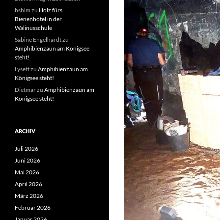
bshlm
zu
Holz fürs
Bienenhotel in der
Walinusschule
Sabine Engelhardt
zu
Amphibienzaun am Königsee
steht!
Lysett
zu
Amphibienzaun am
Königsee steht!
Dietmar
zu
Amphibienzaun am
Königsee steht!
ARCHIV
Juli 2026
Juni 2026
Mai 2026
April 2026
März 2026
Februar 2026
Januar 2026