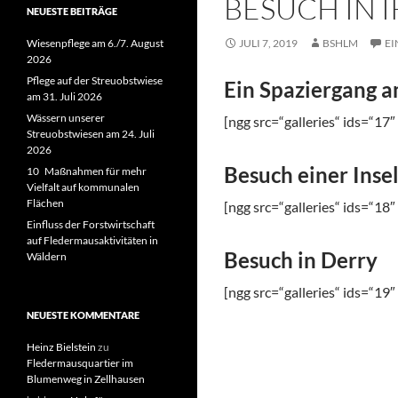
BESUCH IN 
NEUESTE BEITRÄGE
Wiesenpflege am 6./7. August
JULI 7, 2019
BSHLM
E
2026
Pflege auf der Streuobstwiese
Ein Spaziergang a
am 31. Juli 2026
Wässern unserer
[ngg src=“galleries“ ids=“17
Streuobstwiesen am 24. Juli
2026
Besuch einer Inse
10 Maßnahmen für mehr
Vielfalt auf kommunalen
Flächen
[ngg src=“galleries“ ids=“18
Einfluss der Forstwirtschaft
auf Fledermausaktivitäten in
Besuch in Derry
Wäldern
[ngg src=“galleries“ ids=“19
NEUESTE KOMMENTARE
Heinz Bielstein
zu
Fledermausquartier im
Blumenweg in Zellhausen