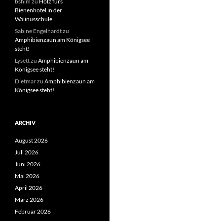
bshlm
zu
Holz fürs
Bienenhotel in der
Walinusschule
Sabine Engelhardt
zu
Amphibienzaun am Königsee
steht!
Lysett
zu
Amphibienzaun am
Königsee steht!
Dietmar
zu
Amphibienzaun am
Königsee steht!
ARCHIV
August 2026
Juli 2026
Juni 2026
Mai 2026
April 2026
März 2026
Februar 2026