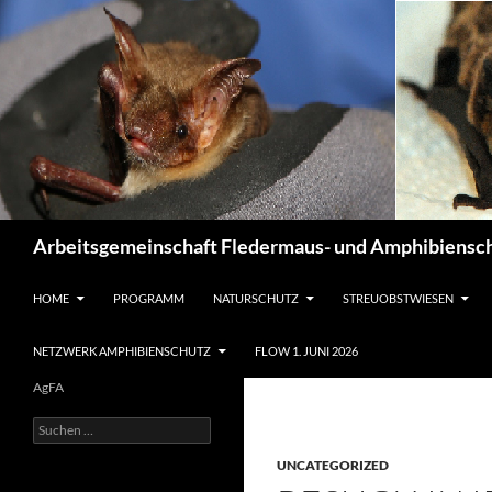
Suchen
Arbeitsgemeinschaft Fledermaus- und Amphibiensch
ZUM INHALT SPRINGEN
HOME
PROGRAMM
NATURSCHUTZ
STREUOBSTWIESEN
NETZWERK AMPHIBIENSCHUTZ
FLOW 1. JUNI 2026
AgFA
Suchen
nach:
UNCATEGORIZED