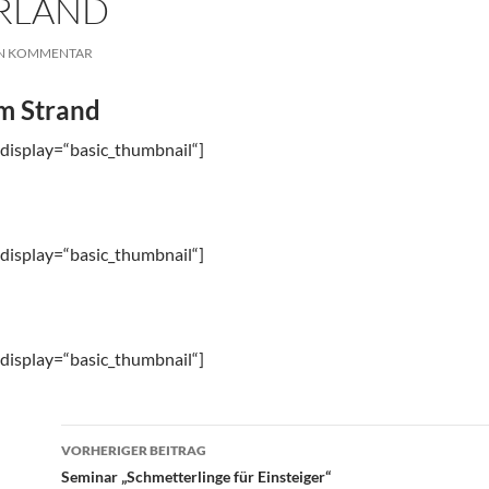
IRLAND
IN KOMMENTAR
m Strand
″ display=“basic_thumbnail“]
l
″ display=“basic_thumbnail“]
″ display=“basic_thumbnail“]
Beitrags-
VORHERIGER BEITRAG
Navigation
Seminar „Schmetterlinge für Einsteiger“