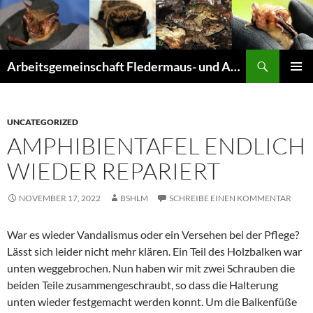
Suchen
Arbeitsgemeinschaft Fledermaus- und Amphibienschutz Seligenstadt und Mainhausen
ZUM
PRIMÄR
INHALT
MENÜ
SPRINGEN
UNCATEGORIZED
AMPHIBIENTAFEL ENDLICH
WIEDER REPARIERT
NOVEMBER 17, 2022
BSHLM
SCHREIBE EINEN KOMMENTAR
War es wieder Vandalismus oder ein Versehen bei der Pflege?
Lässt sich leider nicht mehr klären. Ein Teil des Holzbalken war
unten weggebrochen. Nun haben wir mit zwei Schrauben die
beiden Teile zusammengeschraubt, so dass die Halterung
unten wieder festgemacht werden konnt. Um die Balkenfüße