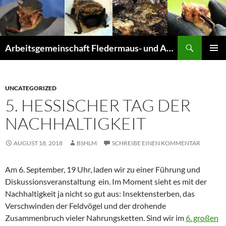
Suchen
Arbeitsgemeinschaft Fledermaus- und Amphibienschutz Seligenstadt und Mainhausen
ZUM
PRIMÄR
INHALT
MENÜ
SPRINGEN
UNCATEGORIZED
5. HESSISCHER TAG DER
NACHHALTIGKEIT
AUGUST 18, 2018
BSHLM
SCHREIBE EINEN KOMMENTAR
Am 6. September, 19 Uhr, laden wir zu einer Führung und
Diskussionsveranstaltung ein. Im Moment sieht es mit der
Nachhaltigkeit ja nicht so gut aus: Insektensterben, das
Verschwinden der Feldvögel und der drohende
Zusammenbruch vieler Nahrungsketten. Sind wir im
6. großen