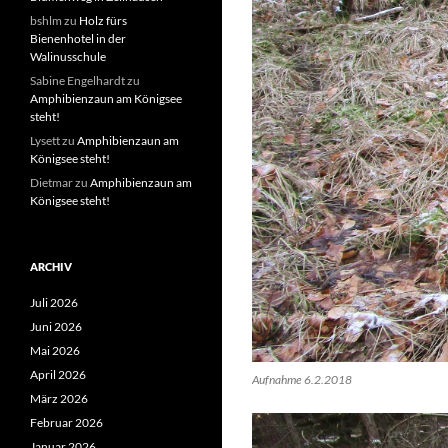
bshlm
zu
Holz fürs
Bienenhotel in der
Walinusschule
Sabine Engelhardt
zu
Amphibienzaun am Königsee
steht!
Lysett
zu
Amphibienzaun am
Königsee steht!
Dietmar
zu
Amphibienzaun am
Königsee steht!
ARCHIV
Juli 2026
Juni 2026
Mai 2026
April 2026
Aufnahme 6.2.2018
März 2026
Februar 2026
Januar 2026