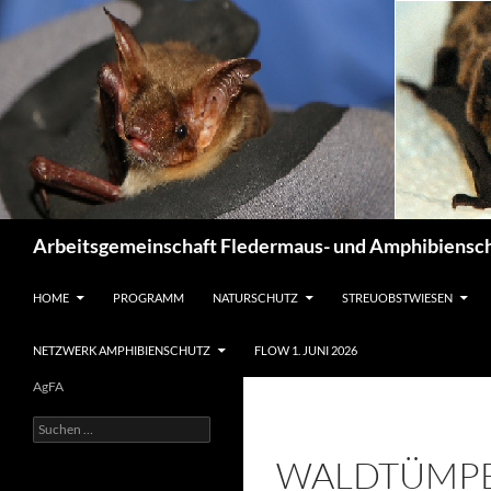
Suchen
Arbeitsgemeinschaft Fledermaus- und Amphibiensch
ZUM INHALT SPRINGEN
HOME
PROGRAMM
NATURSCHUTZ
STREUOBSTWIESEN
NETZWERK AMPHIBIENSCHUTZ
FLOW 1. JUNI 2026
AgFA
Suchen
nach:
WALDTÜMPEL