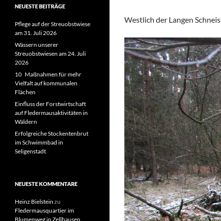
NEUESTE BEITRÄGE
Westlich der Langen Schneis
Pflege auf der Streuobstwiese
am 31. Juli 2026
Wässern unserer
Streuobstwiesen am 24. Juli
2026
10 Maßnahmen für mehr
Vielfalt auf kommunalen
Flächen
Einfluss der Forstwirtschaft
auf Fledermausaktivitäten in
Wäldern
Erfolgreiche Stockentenbrut
im Schwimmbad in
Seligenstadt
NEUESTE KOMMENTARE
Heinz Bielstein
zu
Fledermausquartier im
Blumenweg in Zellhausen