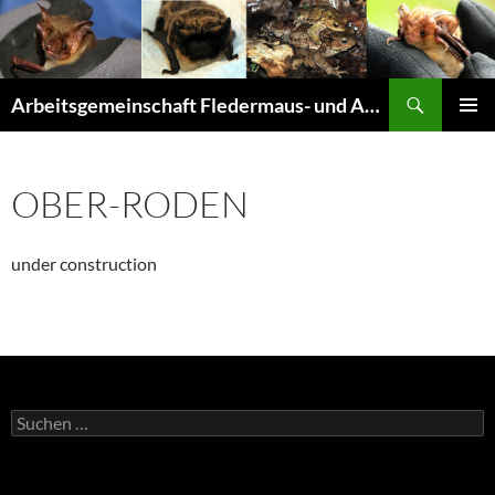
Suchen
Arbeitsgemeinschaft Fledermaus- und Amphibienschutz Seligenstadt und Mainhausen
ZUM
PRIMÄR
INHALT
MENÜ
SPRINGEN
OBER-RODEN
under construction
Suchen
nach: