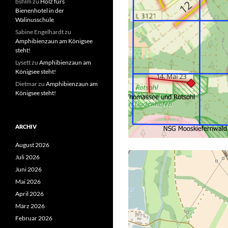
bshlm
zu
Holz fürs
Bienenhotel in der
Walinusschule
Sabine Engelhardt
zu
Amphibienzaun am Königsee
steht!
Lysett
zu
Amphibienzaun am
Königsee steht!
Dietmar
zu
Amphibienzaun am
Königsee steht!
ARCHIV
August 2026
Juli 2026
Juni 2026
Mai 2026
April 2026
März 2026
Februar 2026