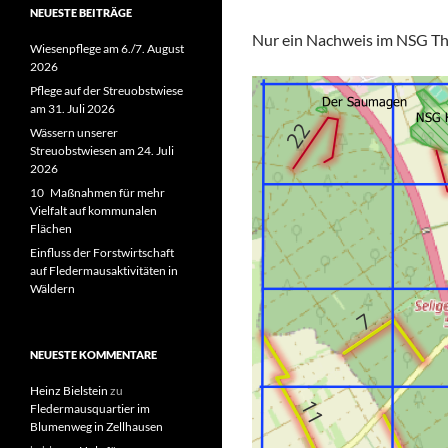
NEUESTE BEITRÄGE
Nur ein Nachweis im NSG Tho
Wiesenpflege am 6./7. August
2026
Pflege auf der Streuobstwiese
am 31. Juli 2026
Wässern unserer
Streuobstwiesen am 24. Juli
2026
10 Maßnahmen für mehr
Vielfalt auf kommunalen
Flächen
Einfluss der Forstwirtschaft
auf Fledermausaktivitäten in
Wäldern
NEUESTE KOMMENTARE
Heinz Bielstein
zu
Fledermausquartier im
Blumenweg in Zellhausen