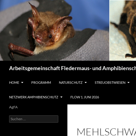
Suchen
Arbeitsgemeinschaft Fledermaus- und Amphibiensch
ZUM INHALT SPRINGEN
HOME
PROGRAMM
NATURSCHUTZ
STREUOBSTWIESEN
NETZWERK AMPHIBIENSCHUTZ
FLOW 1. JUNI 2026
AgFA
Suchen
nach:
MEHLSCHWA