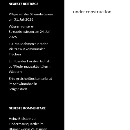
NEUESTE BEITRÄGE
under construction
Pflege auf der Streuobstwiese
am 31. Juli 2026
Wässern unserer
Streuobstwiesen am 24. Juli
2026
10 Maßnahmen für mehr
Vielfalt auf kommunalen
Flächen
Einfluss der Forstwirtschaft
auf Fledermausaktivitäten in
Wäldern
Erfolgreiche Stockentenbrut
im Schwimmbad in
Seligenstadt
NEUESTE KOMMENTARE
Heinz Bielstein
zu
Fledermausquartier im
Blumenweg in Zellhausen