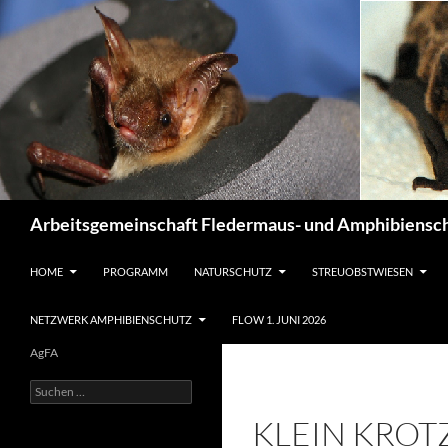
Suchen
Arbeitsgemeinschaft Fledermaus- und Amphibiensch
ZUM INHALT SPRINGEN
HOME
PROGRAMM
NATURSCHUTZ
STREUOBSTWIESEN
NETZWERK AMPHIBIENSCHUTZ
FLOW 1. JUNI 2026
AgFA
Suchen
nach:
KLEIN KRO