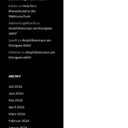
bshlm
zu
Holz fürs
Bienenhotel in der
Walinusschule
Sabine Engelhardt
zu
Amphibienzaun am Königsee
steht!
Lysett
zu
Amphibienzaun am
Königsee steht!
Dietmar
zu
Amphibienzaun am
Königsee steht!
ARCHIV
Juli 2026
Juni 2026
Mai 2026
April 2026
März 2026
Februar 2026
Januar 2026