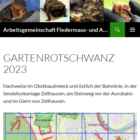
Suchen
Arbeitsgemeinschaft Fledermaus- und Amphibienschutz Seligenstadt und Mainhausen
ZUM
PRIMÄR
INHALT
MENÜ
SPRINGEN
GARTENROTSCHWANZ
2023
Nachweise im Obstbaudreieck und östlich der Bahnlinie. In der
Sendefunkanlage Zellhausen, am Steinweg vor der Aurobahn
und im Giern von Zellhausen.