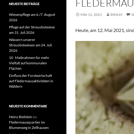
FLEDERMAU
NEUESTE BEITRÄGE
Wiesenpflege am 6./7. August
MAI 12, 2021
BSHLM
S
2026
Pflege auf der Streuobstwiese
Heute, am 12. Mai 2021, sind
am 31. Juli 2026
Wässern unserer
Streuobstwiesen am 24. Juli
2026
10 Maßnahmen für mehr
Vielfalt auf kommunalen
Flächen
Einfluss der Forstwirtschaft
auf Fledermausaktivitäten in
Wäldern
NEUESTE KOMMENTARE
Heinz Bielstein
zu
Fledermausquartier im
Blumenweg in Zellhausen