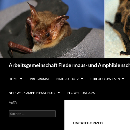
Suchen
Arbeitsgemeinschaft Fledermaus- und Amphibiensch
ZUM INHALT SPRINGEN
HOME
PROGRAMM
NATURSCHUTZ
STREUOBSTWIESEN
NETZWERK AMPHIBIENSCHUTZ
FLOW 1. JUNI 2026
AgFA
Suchen
nach:
UNCATEGORIZED