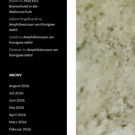
bshlm
zu
Holz fürs
Bienenhotel in der
Walinusschule
Sabine Engelhardt
zu
Amphibienzaun am Königsee
steht!
Lysett
zu
Amphibienzaun am
Königsee steht!
Dietmar
zu
Amphibienzaun am
Königsee steht!
ARCHIV
August 2026
Juli 2026
Juni 2026
Mai 2026
April 2026
März 2026
Februar 2026