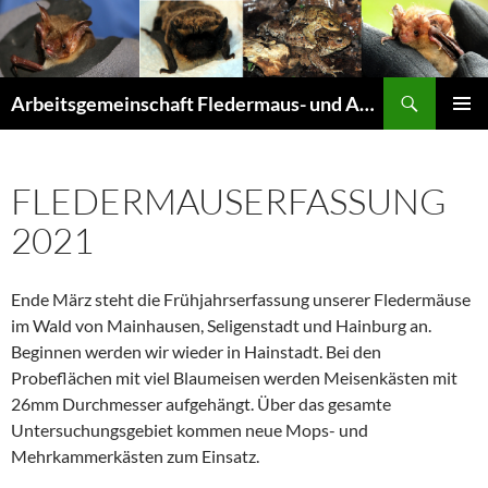
Suchen
Arbeitsgemeinschaft Fledermaus- und Amphibienschutz Seligenstadt und Mainhausen
ZUM
PRIMÄR
INHALT
MENÜ
SPRINGEN
FLEDERMAUSERFASSUNG
2021
Ende März steht die Frühjahrserfassung unserer Fledermäuse
im Wald von Mainhausen, Seligenstadt und Hainburg an.
Beginnen werden wir wieder in Hainstadt. Bei den
Probeflächen mit viel Blaumeisen werden Meisenkästen mit
26mm Durchmesser aufgehängt. Über das gesamte
Untersuchungsgebiet kommen neue Mops- und
Mehrkammerkästen zum Einsatz.