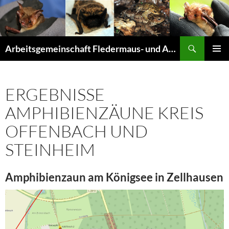
Suchen
Arbeitsgemeinschaft Fledermaus- und Amphibienschutz Seligenstadt und Mainhausen
ZUM
PRIMÄR
INHALT
MENÜ
SPRINGEN
ERGEBNISSE
AMPHIBIENZÄUNE KREIS
OFFENBACH UND
STEINHEIM
Amphibienzaun am Königsee in Zellhausen